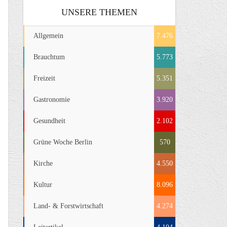
UNSERE THEMEN
Allgemein
7.476
Brauchtum
5.773
Freizeit
5.351
Gastronomie
3.920
Gesundheit
2.102
Grüne Woche Berlin
570
Kirche
4.550
Kultur
8.096
Land- & Forstwirtschaft
4.274