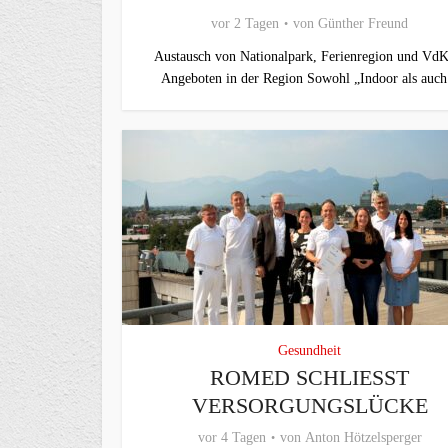
vor 2 Tagen
von
Günther Freund
Austausch von Nationalpark, Ferienregion und VdK
Angeboten in der Region Sowohl „Indoor als auch.
Gesundheit
ROMED SCHLIESST V
ERSORGUNGSLÜCKE
vor 4 Tagen
von
Anton Hötzelsperger