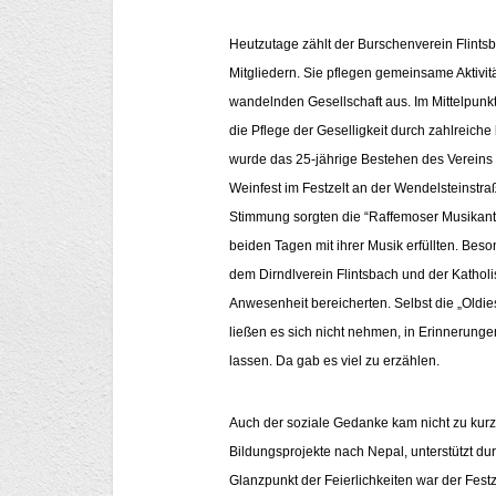
Heutzutage zählt der Burschenverein Flints
Mitgliedern. Sie pflegen gemeinsame Aktivitä
wandelnden Gesellschaft aus. Im Mittelpunkt
die Pflege der Geselligkeit durch zahlreich
wurde das 25-jährige Bestehen des Vereins 
Weinfest im Festzelt an der Wendelsteinstra
Stimmung sorgten die “Raffemoser Musikante
beiden Tagen mit ihrer Musik erfüllten.
Beson
dem Dirndlverein Flintsbach und der Katholi
Anwesenheit bereicherten. Selbst die „Oldie
ließen es sich nicht nehmen, in Erinnerung
lassen. Da gab es viel zu erzählen.
Auch der soziale Gedanke kam nicht zu kurz:
Bildungsprojekte nach Nepal, unterstützt dur
Glanzpunkt der Feierlichkeiten war der Fes