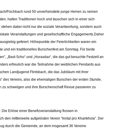
bach/Fischbach rund 50 unverheiratete junge Herren zu seinen
ten, halten Traditionen hoch und tauschen sich in einer sich
 stehen dabei nicht nur die soziale Verantwortung, sondern auch
e lokale Veranstaltungen und gesellschaftliche Engagements.
Daher
ausgiebig gefeiert. Höhepunkte der Feierlichkeiten waren ein
ße und ein traditionelles Burschenfest am Sonntag. Für beste
n”, „Bast-Scho“ und „Huraxdax“, die das gut besuchte Festzelt an
ders erfreulich war die Teilnahme der weiblichen Pendants aus
schen Landjugend Flintsbach, die das Jubiläum mit ihrer
s“ des Vereins, also die ehemaligen Burschen der ersten Stunde,
en zu schwelgen und ihre Burschenschaft Revue passieren zu
 Die Erlöse einer Benefizveranstaltung flossen in
ch den mittlerweile aufgelösten Verein “Inntal pro Kharikhola”.
Der
tzug durch die Gemeinde, an dem insgesamt 36 Vereine