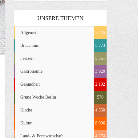
UNSERE THEMEN
Allgemein
7.476
Brauchtum
5.773
Freizeit
5.351
Gastronomie
3.920
Gesundheit
2.102
Grüne Woche Berlin
570
Kirche
4.550
Kultur
8.096
Land- & Forstwirtschaft
4.274