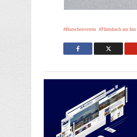
Burschenverein
Flintsbach am Inn