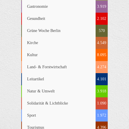
Gastronomie
3.919
Gesundheit
2.102
Grüne Woche Berlin
570
Kirche
4.549
Kultur
8.095
Land- & Forstwirtschaft
4.274
Leitartikel
4.101
Natur & Umwelt
3.918
Solidarität & Lichtblicke
1.090
Sport
1.972
Tourismus
4.396