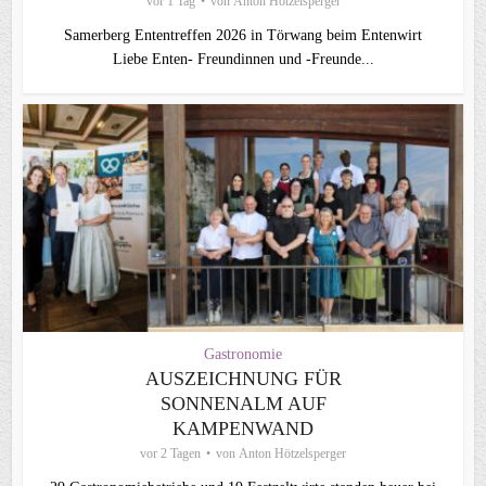
vor 1 Tag
von
Anton Hötzelsperger
Samerberg Ententreffen 2026 in Törwang beim Entenwirt
Liebe Enten- Freundinnen und -Freunde...
Gastronomie
AUSZEICHNUNG FÜR
SONNENALM AUF
KAMPENWAND
vor 2 Tagen
von
Anton Hötzelsperger