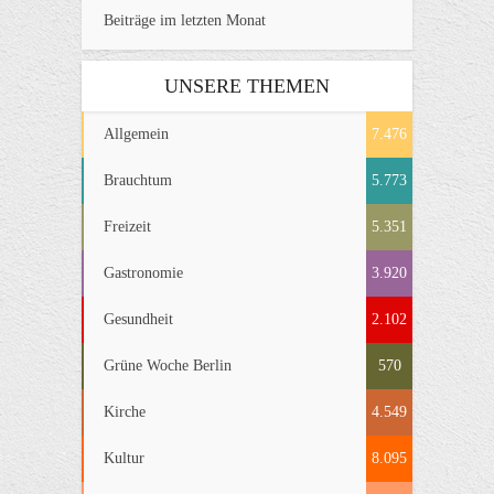
Beiträge im letzten Monat
UNSERE THEMEN
Allgemein
7.476
Brauchtum
5.773
Freizeit
5.351
Gastronomie
3.920
Gesundheit
2.102
Grüne Woche Berlin
570
Kirche
4.549
Kultur
8.095