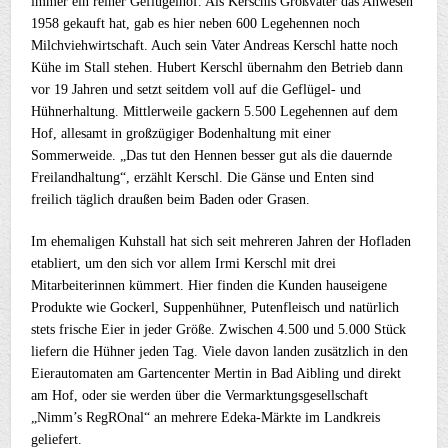
immer ein reiner Geflügelhof. Als Kerschls Großvater das Anwesen
1958 gekauft hat, gab es hier neben 600 Legehennen noch
Milchviehwirtschaft. Auch sein Vater Andreas Kerschl hatte noch
Kühe im Stall stehen. Hubert Kerschl übernahm den Betrieb dann
vor 19 Jahren und setzt seitdem voll auf die Geflügel- und
Hühnerhaltung. Mittlerweile gackern 5.500 Legehennen auf dem
Hof, allesamt in großzügiger Bodenhaltung mit einer
Sommerweide. „Das tut den Hennen besser gut als die dauernde
Freilandhaltung“, erzählt Kerschl. Die Gänse und Enten sind
freilich täglich draußen beim Baden oder Grasen.
Im ehemaligen Kuhstall hat sich seit mehreren Jahren der Hofladen
etabliert, um den sich vor allem Irmi Kerschl mit drei
Mitarbeiterinnen kümmert. Hier finden die Kunden hauseigene
Produkte wie Gockerl, Suppenhühner, Putenfleisch und natürlich
stets frische Eier in jeder Größe. Zwischen 4.500 und 5.000 Stück
liefern die Hühner jeden Tag. Viele davon landen zusätzlich in den
Eierautomaten am Gartencenter Mertin in Bad Aibling und direkt
am Hof, oder sie werden über die Vermarktungsgesellschaft
„Nimm’s RegROnal“ an mehrere Edeka-Märkte im Landkreis
geliefert.