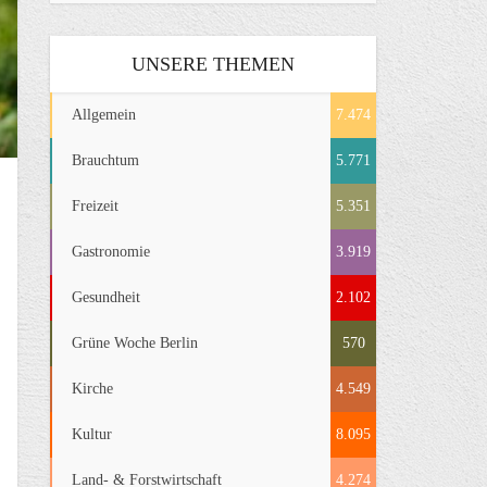
UNSERE THEMEN
Allgemein
7.474
Brauchtum
5.771
Freizeit
5.351
Gastronomie
3.919
Gesundheit
2.102
Grüne Woche Berlin
570
Kirche
4.549
Kultur
8.095
Land- & Forstwirtschaft
4.274