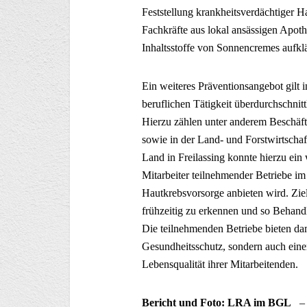
Feststellung krankheitsverdächtiger 
Fachkräfte aus lokal ansässigen Apo
Inhaltsstoffe von Sonnencremes aufkl
Ein weiteres Präventionsangebot gilt
beruflichen Tätigkeit überdurchschnitt
Hierzu zählen unter anderem Beschäf
sowie in der Land- und Forstwirtscha
Land in Freilassing konnte hierzu ein
Mitarbeiter teilnehmender Betriebe im
Hautkrebsvorsorge anbieten wird. Ziel
frühzeitig zu erkennen und so Behand
Die teilnehmenden Betriebe bieten da
Gesundheitsschutz, sondern auch einen
Lebensqualität ihrer Mitarbeitenden.
Bericht und Foto: LRA im BGL