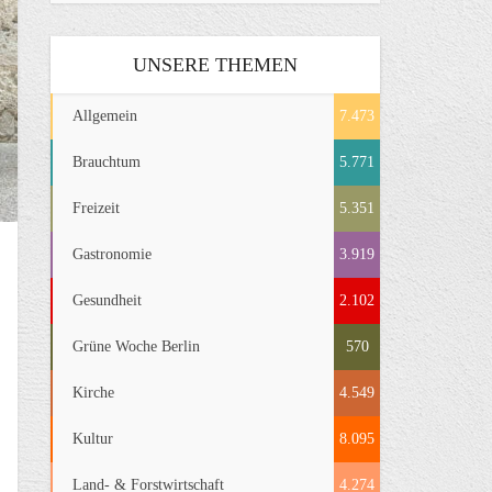
UNSERE THEMEN
Allgemein
7.473
Brauchtum
5.771
Freizeit
5.351
Gastronomie
3.919
Gesundheit
2.102
Grüne Woche Berlin
570
Kirche
4.549
Kultur
8.095
Land- & Forstwirtschaft
4.274