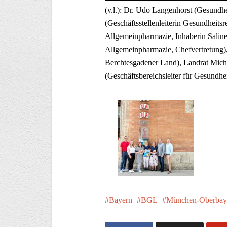
(v.l.): Dr. Udo Langenhorst (Gesundh
(Geschäftsstellenleiterin Gesundheits
Allgemeinpharmazie, Inhaberin Saline
Allgemeinpharmazie, Chefvertretung),
Berchtesgadener Land), Landrat Micha
(Geschäftsbereichsleiter für Gesundh
Bayern
BGL
München-Oberbay