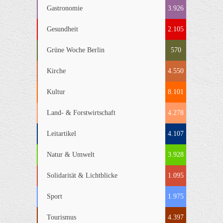
Gastronomie
3.926
Gesundheit
2.105
Grüne Woche Berlin
570
Kirche
4.550
Kultur
8.101
Land- & Forstwirtschaft
4.278
Leitartikel
4.107
Natur & Umwelt
3.928
Solidarität & Lichtblicke
1.095
Sport
1.975
Tourismus
4.397