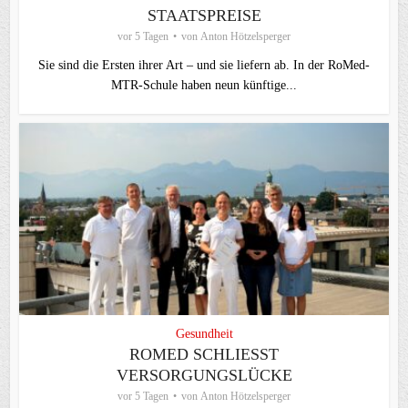
STAATSPREISE
vor 5 Tagen
von
Anton Hötzelsperger
Sie sind die Ersten ihrer Art – und sie liefern ab. In der RoMed-
MTR-Schule haben neun künftige...
Gesundheit
ROMED SCHLIESST V
ERSORGUNGSLÜCKE
vor 5 Tagen
von
Anton Hötzelsperger