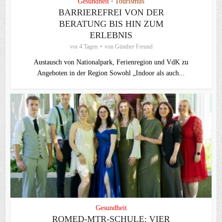
Gesundheit
Tourismus
•
BARRIEREFREI VON DER
BERATUNG BIS HIN ZUM
ERLEBNIS
vor 4 Tagen
von
Günther Freund
Austausch von Nationalpark, Ferienregion und VdK zu
Angeboten in der Region Sowohl „Indoor als auch...
Gesundheit
ROMED-MTR-SCHULE: VIER