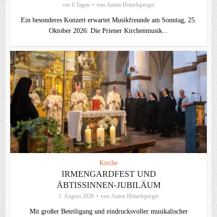
vor 6 Tagen
von
Anton Hötzelsperger
Ein besonderes Konzert erwartet Musikfreunde am Sonntag, 25.
Oktober 2026: Die Priener Kirchenmusik...
Kirche
IRMENGARDFEST UND
ÄBTISSINNEN-JUBILÄUM
1. August 2026
von
Anton Hötzelsperger
Mit großer Beteiligung und eindrucksvoller musikalischer