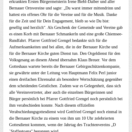
erkrankten Ersten Bürgermeisterin Irene Biebl-Daiber und aller
Bernauer Ortsvereine und sagte: „Du warst immer mittendrinn und
hattest ein offenes Ohr für die Vereine und für die Musik. Danke
für die Zeit und für Dein Engagement, bleib so wie Du bist:
gesellig und herzlich“. Als Geschenk der Gemeinde und Vereine gab
es einen Korb mit Bernauer Schmankerln und eine große Chiemsee-
Rundfahrt. Pfarrer Gottfried Grengel bedankte sich für die
Aufmerksamkeiten und bei allen, die in der Bernauer Kirche und
für die Bernauer Kirche guten Dienst tun. Den Orgeldienst für den
Volksgesang an diesem Abend übernahm Klaus Breuer. Vor dem
Gotteshaus wartete bereits die Bernauer Gebirgsschützenkompanie,
sie gewährte unter der Leitung von Hauptmann Felix Perl junior
einen dreifachen Ehrensalut als besondere Wertschätzung gegenüber
dem scheidenden Geistlichen. Zudem war es Gelegenheit, dass sich
alle Vereinsvertreter, aber auch die einzelnen Bürgerinnen und
Bürger persönlich bei Pfarrer Gottfried Grengel noch persönlich bei
ihm verabschieden konnte. Nach diesem offiziellen
Verabschiedungsgottesdienst wird Gottfried Grengel noch einmal in
die Bernauer Kirche zu einem von ihm um 10 Uhr zelebrierten
Gottesdienst kommen, wenn der Jahrtag des Trachtenvereins „D
´Staffestoana“ begangen wird.