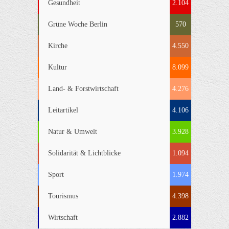
Gesundheit
2.104
Grüne Woche Berlin
570
Kirche
4.550
Kultur
8.099
Land- & Forstwirtschaft
4.276
Leitartikel
4.106
Natur & Umwelt
3.928
Solidarität & Lichtblicke
1.094
Sport
1.974
Tourismus
4.398
Wirtschaft
2.882