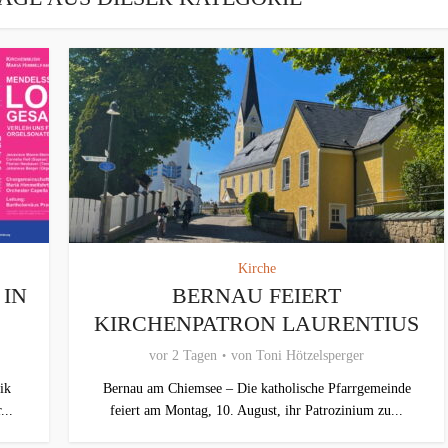
Kirche
 IN
BERNAU FEIERT
KIRCHENPATRON LAURENTIUS
vor 2 Tagen
von
Toni Hötzelsperger
ik
Bernau am Chiemsee – Die katholische Pfarrgemeinde
...
feiert am Montag, 10. August, ihr Patrozinium zu...