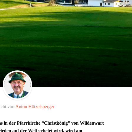
icht von
Anton Hötzelsperger
s in der Pfarrkirche “Christkönig” von Wildenwart
ieden auf der Welt gebetet wird, wird am