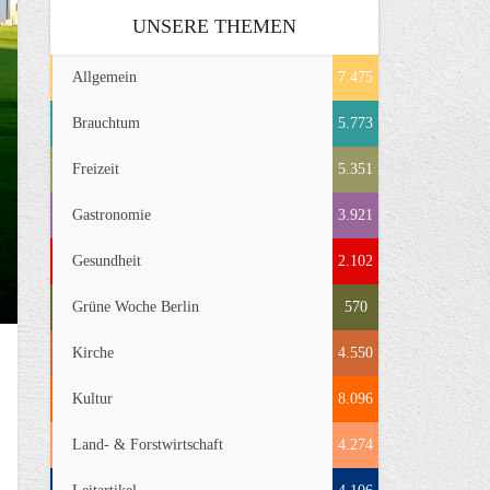
UNSERE THEMEN
Allgemein
7.475
Brauchtum
5.773
Freizeit
5.351
Gastronomie
3.921
Gesundheit
2.102
Grüne Woche Berlin
570
Kirche
4.550
Kultur
8.096
Land- & Forstwirtschaft
4.274