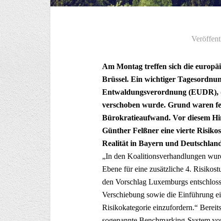
Veröffent
Am Montag treffen sich die europä
Brüssel. Ein wichtiger Tagesordnu
Entwaldungsverordnung (EUDR), die
verschoben wurde. Grund waren fe
Bürokratieaufwand. Vor diesem Hin
Günther Felßner eine vierte Risikost
Realität in Bayern und Deutschlan
„In den Koalitionsverhandlungen wurde
Ebene für eine zusätzliche 4. Risikost
den Vorschlag Luxemburgs entschlosse
Verschiebung sowie die Einführung ein
Risikokategorie einzufordern.“ Bere
sogenannte Benchmarking-System vorge