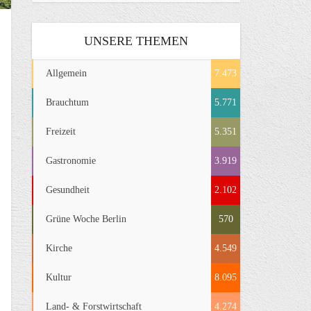
UNSERE THEMEN
Allgemein
7.473
Brauchtum
5.771
Freizeit
5.351
Gastronomie
3.919
Gesundheit
2.102
Grüne Woche Berlin
570
Kirche
4.549
Kultur
8.095
Land- & Forstwirtschaft
4.274