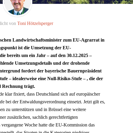
licht von
Toni Hötzelsperger
ischen Landwirtschaftsminister zum EU-Agrarrat in
ngspunkt ist die Umsetzung der EU-
 bereits um ein Jahr – auf den 30.12.2025 –
hlende Umsetzungsdetails und der drohende
tergrund fordert der bayerische Bauernpräsident
ufe – idealerweise eine Null-Risiko-Stufe – , die der
d Rechnung trägt.
 klar fixiert, dass Deutschland sich auf europäischer
ufe bei der Entwaldungsverordnung einsetzt. Jetzt gilt es,
n zu unterstützen und in Brüssel eine weitere
er zusätzlichen, sachlich gerechtfertigten
its vergangene Woche hatte die EU-Kommission das
stellt, das Staaten in die Kategorien
niedriges
,