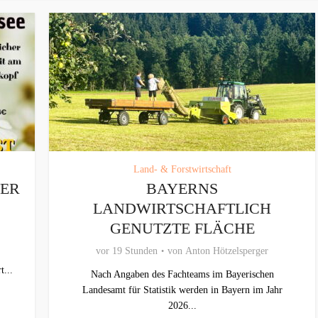
Land- & Forstwirtschaft
TER
BAYERNS
LANDWIRTSCHAFTLICH
GENUTZTE FLÄCHE
vor 19 Stunden
von
Anton Hötzelsperger
t...
Nach Angaben des Fachteams im Bayerischen
Landesamt für Statistik werden in Bayern im Jahr
2026...