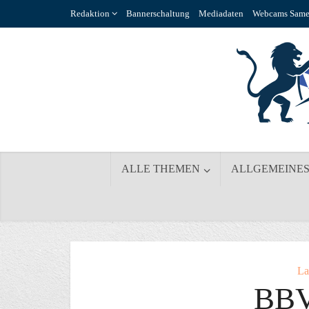
Redaktion
Bannerschaltung
Mediadaten
Webcams Same
ALLE THEMEN
ALLGEMEINE
La
BBV