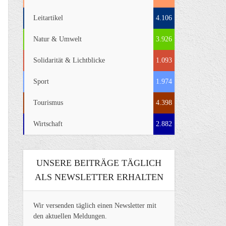
Leitartikel
4.106
Natur & Umwelt
3.926
Solidarität & Lichtblicke
1.093
Sport
1.974
Tourismus
4.398
Wirtschaft
2.882
UNSERE BEITRÄGE TÄGLICH
ALS NEWSLETTER ERHALTEN
Wir versenden täglich einen Newsletter mit
den aktuellen Meldungen.