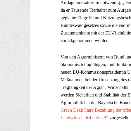
Auflagenmoratorium notwendig: „Der 
da er Tausende Tierhalter zum Aufge
geplante Eingriffe und Nutzungsbesc
Bundeswaldgesetzes sowie die enorm 
Zusammenhang mit der EU-Richtlinie 
zurückgenommen werden.
Von den Agrarministern von Bund und 
ökonomisch tragfähigen, multifunktion
neuen EU-Kommissionspräsidentin Ur
Maßnahmen bei der Umsetzung des Gre
Tragfähigkeit der Agrar-, Wirtschaft
werden Sicherheit und Stabilität der
Agrarpolitik hat der Bayerische Baue
Green Deal: Faire Bezahlung der öffe
Landwirtschaftsbetriebe!“
vorgestellt.