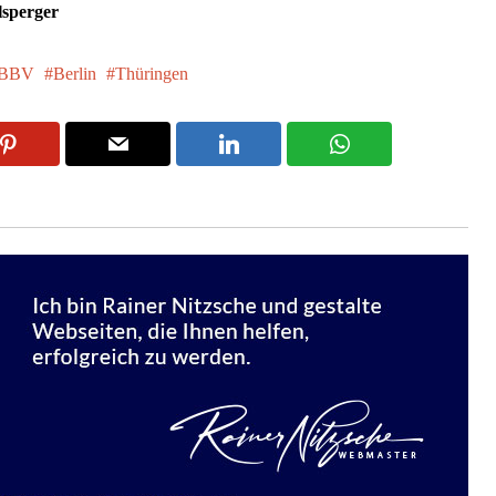
lsperger
BBV
Berlin
Thüringen