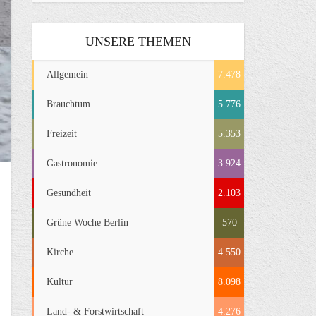
UNSERE THEMEN
Allgemein
7.478
Brauchtum
5.776
Freizeit
5.353
Gastronomie
3.924
Gesundheit
2.103
Grüne Woche Berlin
570
Kirche
4.550
Kultur
8.098
Land- & Forstwirtschaft
4.276