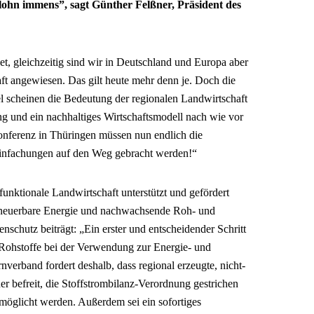
lohn immens”, sagt Günther Felßner, Präsident des
et, gleichzeitig sind wir in Deutschland und Europa aber
ft angewiesen. Das gilt heute mehr denn je. Doch die
el scheinen die Bedeutung der regionalen Landwirtschaft
ng und ein nachhaltiges Wirtschaftsmodell nach wie vor
onferenz in Thüringen müssen nun endlich die
infachungen auf den Weg gebracht werden!“
ifunktionale Landwirtschaft unterstützt und gefördert
 erneuerbare Energie und nachwachsende Roh- und
schutz beiträgt: „Ein erster und entscheidender Schritt
ohstoffe bei der Verwendung zur Energie- und
verband fordert deshalb, dass regional erzeugte, nicht-
uer befreit, die Stoffstrombilanz-Verordnung gestrichen
rmöglicht werden. Außerdem sei ein sofortiges