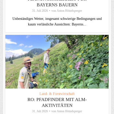
BAYERNS BAUERN
31. Juli 2026
von
Anton Hötzelsperger
Unbeständiges Wetter, insgesamt schwierige Bedingungen und
kaum verlässliche Aussichten: Bayerns...
Land- & Forstwirtschaft
RO: PFADFINDER MIT ALM-
AKTIVITÄTEN
31. Juli 2026
von
Anton Hötzelsperger