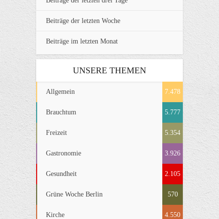
Beiträge der letzten drei Tage
Beiträge der letzten Woche
Beiträge im letzten Monat
UNSERE THEMEN
Allgemein
7.478
Brauchtum
5.777
Freizeit
5.354
Gastronomie
3.926
Gesundheit
2.105
Grüne Woche Berlin
570
Kirche
4.550