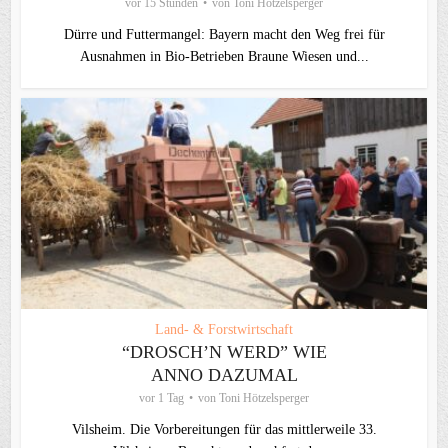
vor 15 Stunden
von
Toni Hötzelsperger
Dürre und Futtermangel: Bayern macht den Weg frei für
Ausnahmen in Bio-Betrieben Braune Wiesen und...
Land- & Forstwirtschaft
“DROSCH’N WERD” WIE
ANNO DAZUMAL
vor 1 Tag
von
Toni Hötzelsperger
Vilsheim. Die Vorbereitungen für das mittlerweile 33.