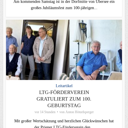
Am kommenden Samstag ist in der Dorfmitte von Übersee ein
großes Jubiläumsfest zum 100-jährigen...
Leitartikel
LTG-FÖRDERVEREIN
GRATULIERT ZUM 100.
GEBURTSTAG
vor 14 Stunden
von
Anton Hötzelsperger
Mit großer Wertschätzung und herzlichen Glückwünschen hat
der Priener LTG‑Förderverein den...