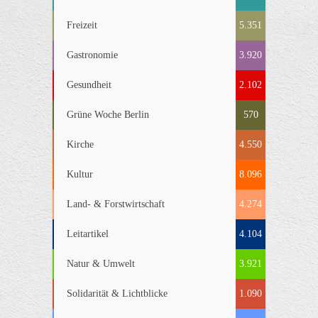
Freizeit
5.351
Gastronomie
3.920
Gesundheit
2.102
Grüne Woche Berlin
570
Kirche
4.550
Kultur
8.096
Land- & Forstwirtschaft
4.274
Leitartikel
4.104
Natur & Umwelt
3.921
Solidarität & Lichtblicke
1.090