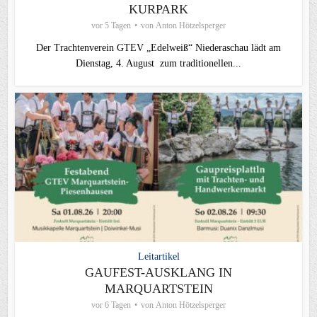
KURPARK
vor 5 Tagen
von
Anton Hötzelsperger
Der Trachtenverein GTEV „Edelweiß“ Niederaschau lädt am
Dienstag, 4. August zum traditionellen...
Leitartikel
GAUFEST-AUSKLANG IN
MARQUARTSTEIN
vor 6 Tagen
von
Anton Hötzelsperger