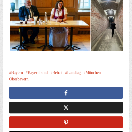
Bayern
Bayernbund
Beirat
Landtag
München-
Oberbayern