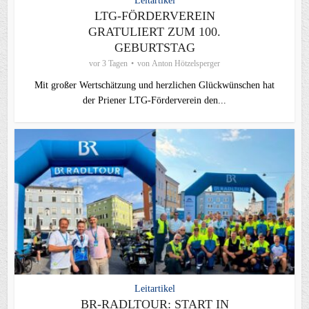
Leitartikel
LTG-FÖRDERVEREIN
GRATULIERT ZUM 100.
GEBURTSTAG
vor 3 Tagen
von
Anton Hötzelsperger
Mit großer Wertschätzung und herzlichen Glückwünschen hat
der Priener LTG‑Förderverein den...
Leitartikel
BR-RADLTOUR: START IN