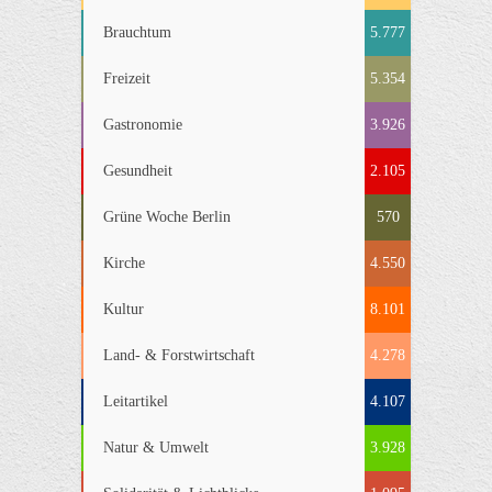
Brauchtum
5.777
Freizeit
5.354
Gastronomie
3.926
Gesundheit
2.105
Grüne Woche Berlin
570
Kirche
4.550
Kultur
8.101
Land- & Forstwirtschaft
4.278
Leitartikel
4.107
Natur & Umwelt
3.928