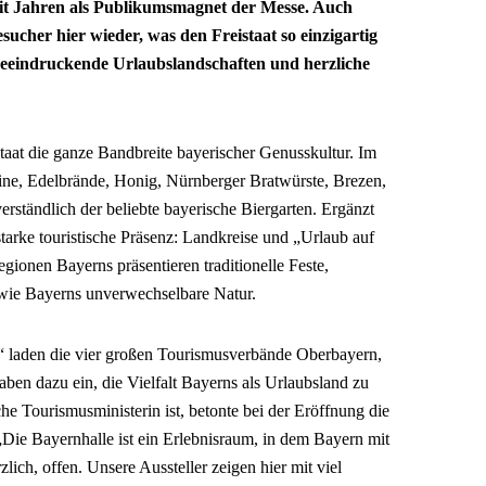
seit Jahren als Publikumsmagnet der Messe. Auch
ucher hier wieder, was den Freistaat so einzigartig
 beeindruckende Urlaubslandschaften und herzliche
staat die ganze Bandbreite bayerischer Genusskultur. Im
ine, Edelbrände, Honig, Nürnberger Bratwürste, Brezen,
rständlich der beliebte bayerische Biergarten. Ergänzt
tarke touristische Präsenz: Landkreise und „Urlaub auf
ionen Bayerns präsentieren traditionelle Feste,
owie Bayerns unverwechselbare Natur.
“ laden die vier großen Tourismusverbände Oberbayern,
en dazu ein, die Vielfalt Bayerns als Urlaubsland zu
he Tourismusministerin ist, betonte bei der Eröffnung die
„Die Bayernhalle ist ein Erlebnisraum, in dem Bayern mit
lich, offen. Unsere Aussteller zeigen hier mit viel