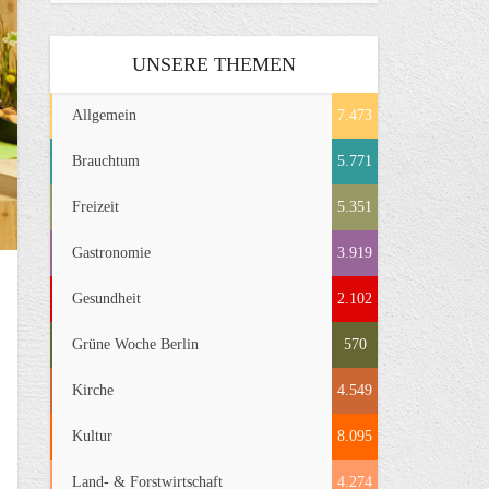
UNSERE THEMEN
Allgemein
7.473
Brauchtum
5.771
Freizeit
5.351
Gastronomie
3.919
Gesundheit
2.102
Grüne Woche Berlin
570
Kirche
4.549
Kultur
8.095
Land- & Forstwirtschaft
4.274