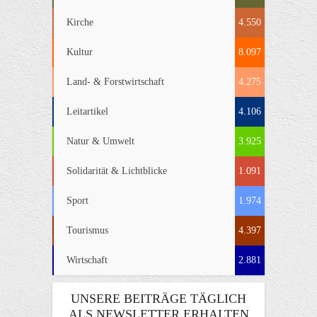
Kirche
4.550
Kultur
8.097
Land- & Forstwirtschaft
4.275
Leitartikel
4.106
Natur & Umwelt
3.925
Solidarität & Lichtblicke
1.091
Sport
1.974
Tourismus
4.397
Wirtschaft
2.881
UNSERE BEITRÄGE TÄGLICH
ALS NEWSLETTER ERHALTEN