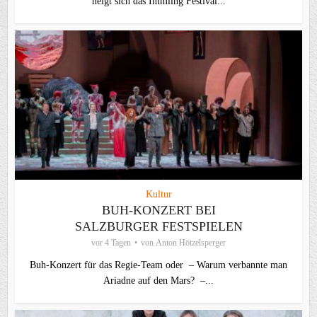
neigt sich das Immling Festival...
Kultur
BUH-KONZERT BEI
SALZBURGER FESTSPIELEN
vor 4 Tagen
von
Anton Hötzelsperger
Buh-Konzert für das Regie-Team oder – Warum verbannte man
Ariadne auf den Mars? –...