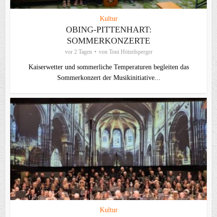
Kultur
OBING-PITTENHART:
SOMMERKONZERTE
vor 2 Tagen
von
Toni Hötzelsperger
Kaiserwetter und sommerliche Temperaturen begleiten das
Sommerkonzert der Musikinitiative...
Kultur