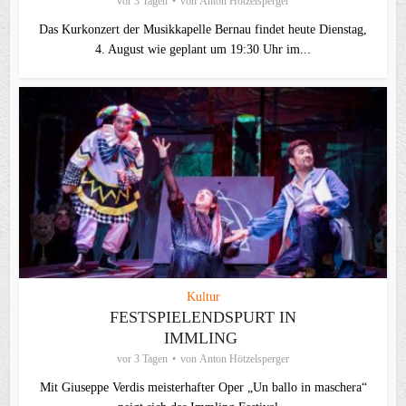
vor 3 Tagen
von
Anton Hötzelsperger
Das Kurkonzert der Musikkapelle Bernau findet heute Dienstag,
4. August wie geplant um 19:30 Uhr im...
Kultur
FESTSPIELENDSPURT IN
IMMLING
vor 3 Tagen
von
Anton Hötzelsperger
Mit Giuseppe Verdis meisterhafter Oper „Un ballo in maschera“