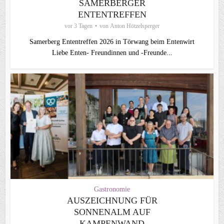
SAMERBERGER
ENTENTREFFEN
vor 3 Tagen
von
Anton Hötzelsperger
Samerberg Ententreffen 2026 in Törwang beim Entenwirt
Liebe Enten- Freundinnen und -Freunde...
Gastronomie
AUSZEICHNUNG FÜR
SONNENALM AUF
KAMPENWAND