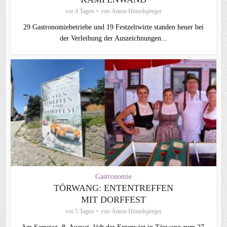
vor 4 Tagen
von
Anton Hötzelsperger
29 Gastronomiebetriebe und 19 Festzeltwirte standen heuer bei
der Verleihung der Auszeichnungen...
Gastronomie
TÖRWANG: ENTENTREFFEN
MIT DORFFEST
vor 5 Tagen
von
Anton Hötzelsperger