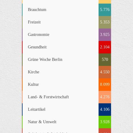
Brauchtum
5.776
Freizeit
5.353
Gastronomie
3.925
Gesundheit
2.104
Grüne Woche Berlin
570
Kirche
4.550
Kultur
8.099
Land- & Forstwirtschaft
4.276
Leitartikel
4.106
Natur & Umwelt
3.928