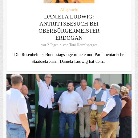
Allgemein
DANIELA LUDWIG:
ANTRITTSBESUCH BEI
OBERBÜRGERMEISTER
ERDOGAN
vor 2 Tagen
von
Toni Hötzelsperger
Die Rosenheimer Bundestagsabgeordnete und Parlamentarische
Staatssekretärin Daniela Ludwig hat dem...