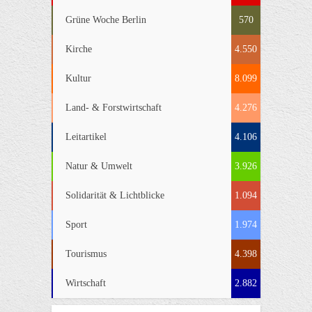
Grüne Woche Berlin
570
Kirche
4.550
Kultur
8.099
Land- & Forstwirtschaft
4.276
Leitartikel
4.106
Natur & Umwelt
3.926
Solidarität & Lichtblicke
1.094
Sport
1.974
Tourismus
4.398
Wirtschaft
2.882