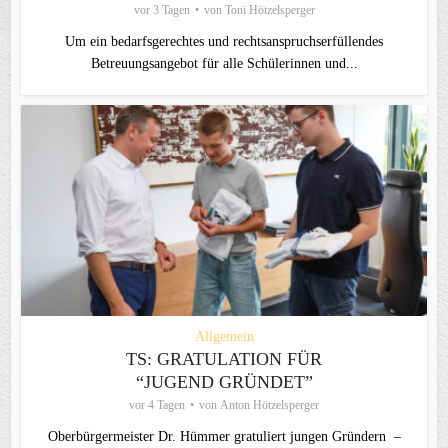
vor 3 Tagen
von
Toni Hötzelsperger
Um ein bedarfsgerechtes und rechtsanspruchserfüllendes
Betreuungsangebot für alle Schülerinnen und...
Allgemein
TS: GRATULATION FÜR
“JUGEND GRÜNDET”
vor 4 Tagen
von
Anton Hötzelsperger
Oberbürgermeister Dr. Hümmer gratuliert jungen Gründern –