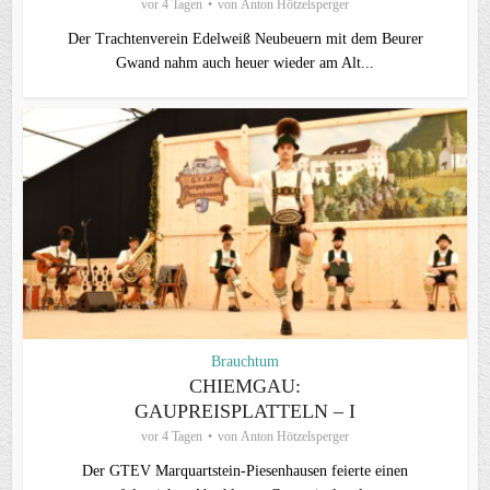
vor 4 Tagen
von
Anton Hötzelsperger
Der Trachtenverein Edelweiß Neubeuern mit dem Beurer
Gwand nahm auch heuer wieder am Alt...
Brauchtum
CHIEMGAU:
GAUPREISPLATTELN – I
vor 4 Tagen
von
Anton Hötzelsperger
Der GTEV Marquartstein-Piesenhausen feierte einen