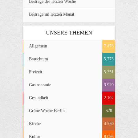
Beiträge der letzten Woche
Beiträge im letzten Monat
UNSERE THEMEN
Allgemein
7.476
Brauchtum
5.773
Freizeit
5.351
Gastronomie
3.920
Gesundheit
2.102
Grüne Woche Berlin
570
Kirche
4.550
Kultur
8.096