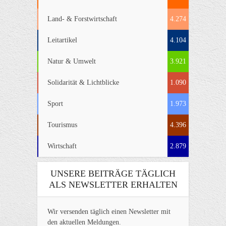
Land- & Forstwirtschaft
4.274
Leitartikel
4.104
Natur & Umwelt
3.921
Solidarität & Lichtblicke
1.090
Sport
1.973
Tourismus
4.396
Wirtschaft
2.879
UNSERE BEITRÄGE TÄGLICH
ALS NEWSLETTER ERHALTEN
Wir versenden täglich einen Newsletter mit
den aktuellen Meldungen.