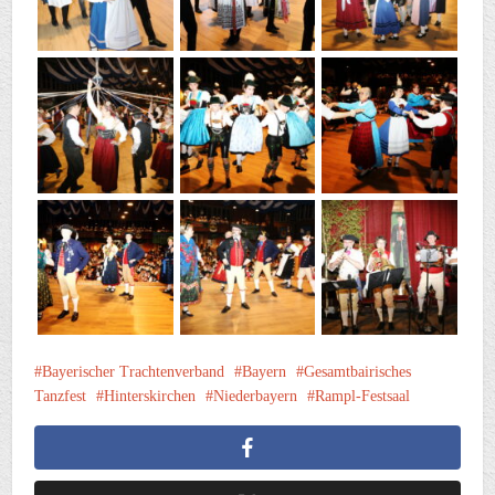
Bayerischer Trachtenverband
Bayern
Gesamtbairisches
Tanzfest
Hinterskirchen
Niederbayern
Rampl-Festsaal