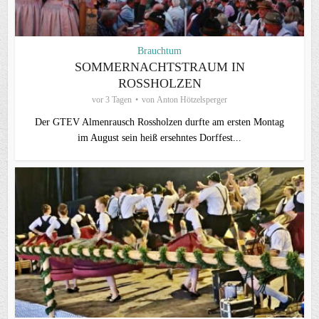
Brauchtum
SOMMERNACHTSTRAUM IN
ROSSHOLZEN
vor 3 Tagen
von
Anton Hötzelsperger
Der GTEV Almenrausch Rossholzen durfte am ersten Montag
im August sein heiß ersehntes Dorffest...