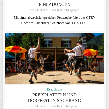
EINLADUNGEN
vor 14 Stunden
von
Toni Hötzelsperger
Mit einer abwechslungsreichen Festwoche feiert der GTEV
Hochries-Samerberg Grainbach von 13. bis 17...
Brauchtum
PREISPLATTELN UND
DORFFEST IN SACHRANG
vor 14 Stunden
von
Toni Hötzelsperger