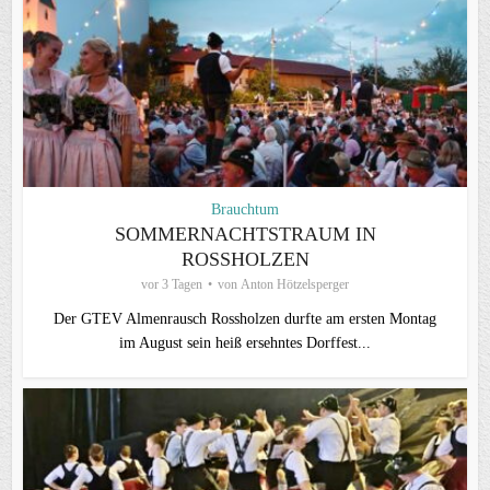
Brauchtum
SOMMERNACHTSTRAUM IN
ROSSHOLZEN
vor 3 Tagen
von
Anton Hötzelsperger
Der GTEV Almenrausch Rossholzen durfte am ersten Montag
im August sein heiß ersehntes Dorffest...