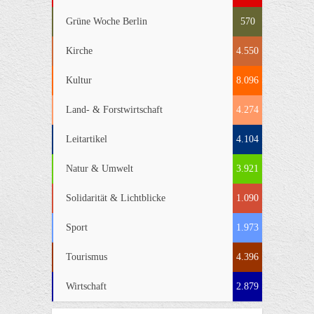
Grüne Woche Berlin
570
Kirche
4.550
Kultur
8.096
Land- & Forstwirtschaft
4.274
Leitartikel
4.104
Natur & Umwelt
3.921
Solidarität & Lichtblicke
1.090
Sport
1.973
Tourismus
4.396
Wirtschaft
2.879