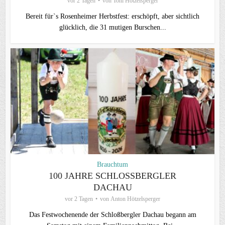
vor 2 Tagen
von
Toni Hötzelsperger
Bereit für`s Rosenheimer Herbstfest: erschöpft, aber sichtlich
glücklich, die 31 mutigen Burschen...
Brauchtum
100 JAHRE SCHLOSSBERGLER D
ACHAU
vor 2 Tagen
von
Anton Hötzelsperger
Das Festwochenende der Schloßbergler Dachau begann am