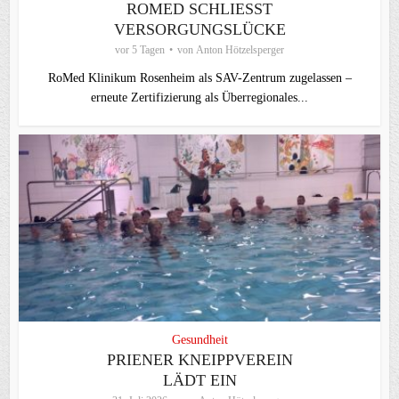
ROMED SCHLIESST V
ERSORGUNGSLÜCKE
vor 5 Tagen
von
Anton Hötzelsperger
RoMed Klinikum Rosenheim als SAV-Zentrum zugelassen –
erneute Zertifizierung als Überregionales...
Gesundheit
PRIENER KNEIPPVEREIN
LÄDT EIN