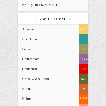
Beiträge im letzten Monat
UNSERE THEMEN
Allgemein
7.478
Brauchtum
5.776
Freizeit
5.353
Gastronomie
3.924
Gesundheit
2.103
Grüne Woche Berlin
570
Kirche
4.550
Kultur
8.098