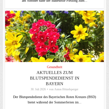
am Simssee nahe der Badestelle Pietzing zum...
Gesundheit
AKTUELLES ZUM
BLUTSPENDEDIENST IN
BAYERN
30. Juli 2026
von
Anton Hötzelsperger
Der Blutspendedienst des Bayerischen Roten Kreuzes (BSD)
bietet während der Sommerferien im...