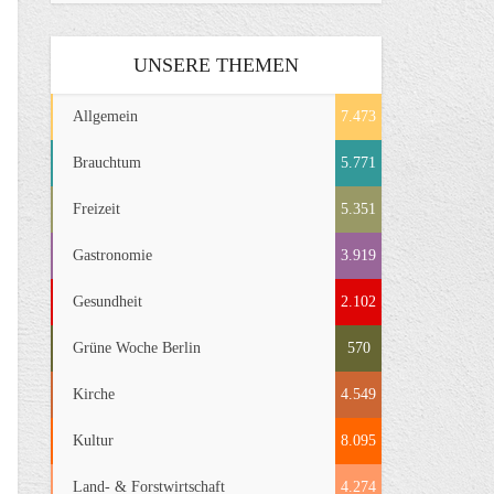
UNSERE THEMEN
Allgemein
7.473
Brauchtum
5.771
Freizeit
5.351
Gastronomie
3.919
Gesundheit
2.102
Grüne Woche Berlin
570
Kirche
4.549
Kultur
8.095
Land- & Forstwirtschaft
4.274