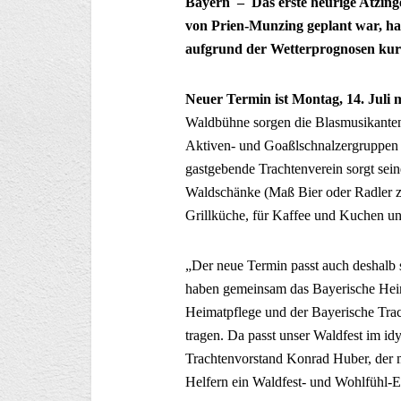
Bayern – Das erste heurige Atzinge
von Prien-Munzing geplant war, ha
aufgrund der Wetterprognosen kurz
Neuer Termin ist Montag, 14. Juli 
Waldbühne sorgen die Blasmusikanten 
Aktiven- und Goaßlschnalzergruppen 
gastgebende Trachtenverein sorgt seine
Waldschänke (Maß Bier oder Radler zu
Grillküche, für Kaffee und Kuchen und
„Der neue Termin passt auch deshalb so
haben gemeinsam das Bayerische Heim
Heimatpflege und der Bayerische Trac
tragen. Da passt unser Waldfest im i
Trachtenvorstand Konrad Huber, der m
Helfern ein Waldfest- und Wohlfühl-Er