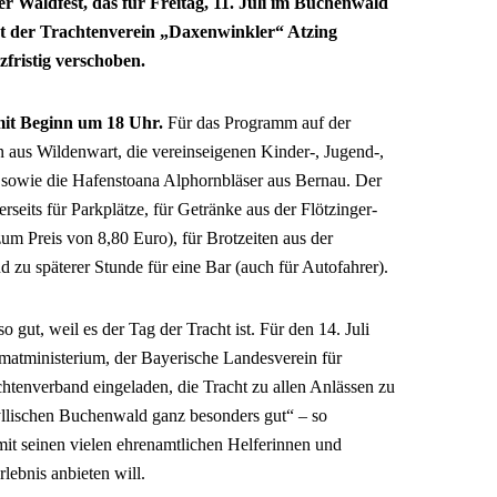
r Waldfest, das für Freitag, 11. Juli im Buchenwald
t der Trachtenverein „Daxenwinkler“ Atzing
fristig verschoben.
mit Beginn um 18 Uhr.
Für das Programm auf der
aus Wildenwart, die vereinseigenen Kinder-, Jugend-,
sowie die Hafenstoana Alphornbläser aus Bernau. Der
rseits für Parkplätze, für Getränke aus der Flötzinger-
m Preis von 8,80 Euro), für Brotzeiten aus der
 zu späterer Stunde für eine Bar (auch für Autofahrer).
 gut, weil es der Tag der Tracht ist. Für den 14. Juli
atministerium, der Bayerische Landesverein für
htenverband eingeladen, die Tracht zu allen Anlässen zu
dyllischen Buchenwald ganz besonders gut“ – so
it seinen vielen ehrenamtlichen Helferinnen und
lebnis anbieten will.