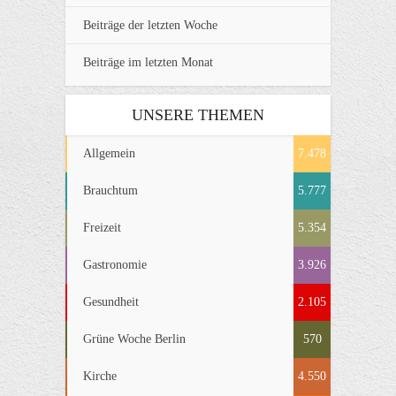
Beiträge der letzten Woche
Beiträge im letzten Monat
UNSERE THEMEN
Allgemein
7.478
Brauchtum
5.777
Freizeit
5.354
Gastronomie
3.926
Gesundheit
2.105
Grüne Woche Berlin
570
Kirche
4.550