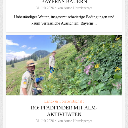
BAYERNS BAUERN
31. Juli 2026
von
Anton Hötzelsperger
Unbeständiges Wetter, insgesamt schwierige Bedingungen und
kaum verlässliche Aussichten: Bayerns...
Land- & Forstwirtschaft
RO: PFADFINDER MIT ALM-
AKTIVITÄTEN
31. Juli 2026
von
Anton Hötzelsperger