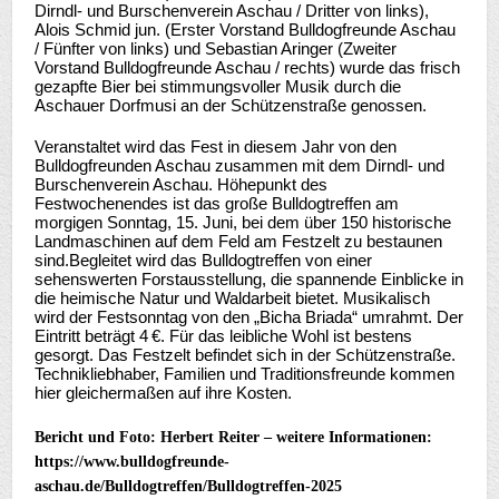
Dirndl- und Burschenverein Aschau / Dritter von links),
Alois Schmid jun. (Erster Vorstand Bulldogfreunde Aschau
/ Fünfter von links) und Sebastian Aringer (Zweiter
Vorstand Bulldogfreunde Aschau / rechts) wurde das frisch
gezapfte Bier bei stimmungsvoller Musik durch die
Aschauer Dorfmusi an der Schützenstraße genossen.
Veranstaltet wird das Fest in diesem Jahr von den
Bulldogfreunden Aschau zusammen mit dem Dirndl- und
Burschenverein Aschau. Höhepunkt des
Festwochenendes ist das große Bulldogtreffen am
morgigen Sonntag, 15. Juni, bei dem über 150 historische
Landmaschinen auf dem Feld am Festzelt zu bestaunen
sind.
Begleitet wird das Bulldogtreffen von einer
sehenswerten Forstausstellung, die spannende Einblicke in
die heimische Natur und Waldarbeit bietet. Musikalisch
wird der Festsonntag von den „Bicha Briada“ umrahmt. Der
Eintritt beträgt 4 €.
Für das leibliche Wohl ist bestens
gesorgt. Das Festzelt befindet sich in der Schützenstraße.
Technikliebhaber, Familien und Traditionsfreunde kommen
hier gleichermaßen auf ihre Kosten.
Bericht und Foto: Herbert Reiter – weitere Informationen:
https://www.bulldogfreunde-
aschau.de/Bulldogtreffen/Bulldogtreffen-2025