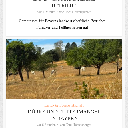
BETRIEBE
vor 1 Minute
von
Toni Hötzelsperger
Gemeinsam für Bayerns landwirtschaftliche Betriebe: –
Füracker und Felßner setzen auf...
Land- & Forstwirtschaft
DÜRRE UND FUTTERMANGEL
IN BAYERN
vor 6 Stunden
von
Toni Hötzelsperger