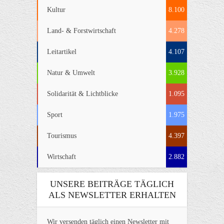
Kultur
8.100
Land- & Forstwirtschaft
4.278
Leitartikel
4.107
Natur & Umwelt
3.928
Solidarität & Lichtblicke
1.095
Sport
1.975
Tourismus
4.397
Wirtschaft
2.882
UNSERE BEITRÄGE TÄGLICH
ALS NEWSLETTER ERHALTEN
Wir versenden täglich einen Newsletter mit