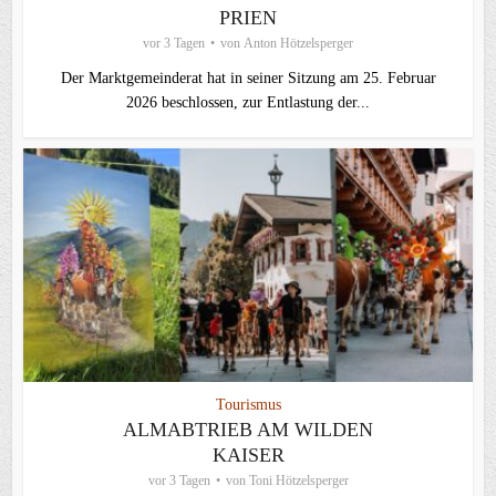
PRIEN
vor 3 Tagen
von
Anton Hötzelsperger
Der Marktgemeinderat hat in seiner Sitzung am 25. Februar
2026 beschlossen, zur Entlastung der...
Tourismus
ALMABTRIEB AM WILDEN
KAISER
vor 3 Tagen
von
Toni Hötzelsperger