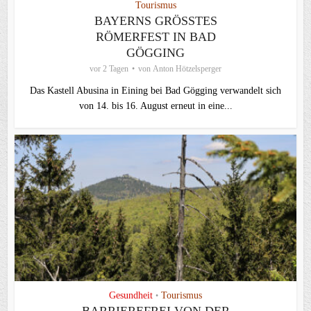
Tourismus
BAYERNS GRÖSSTES R
ÖMERFEST IN BAD G
ÖGGING
vor 2 Tagen
von
Anton Hötzelsperger
Das Kastell Abusina in Eining bei Bad Gögging verwandelt sich
von 14. bis 16. August erneut in eine...
Gesundheit
Tourismus
•