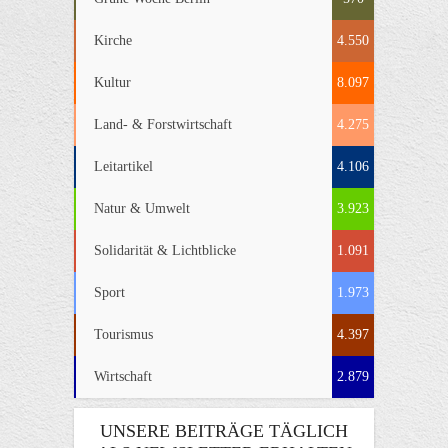
Kirche
4.550
Kultur
8.097
Land- & Forstwirtschaft
4.275
Leitartikel
4.106
Natur & Umwelt
3.923
Solidarität & Lichtblicke
1.091
Sport
1.973
Tourismus
4.397
Wirtschaft
2.879
UNSERE BEITRÄGE TÄGLICH