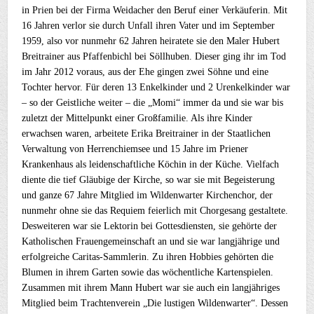
in Prien bei der Firma Weidacher den Beruf einer Verkäuferin. Mit
16 Jahren verlor sie durch Unfall ihren Vater und im September
1959, also vor nunmehr 62 Jahren heiratete sie den Maler Hubert
Breitrainer aus Pfaffenbichl bei Söllhuben. Dieser ging ihr im Tod
im Jahr 2012 voraus, aus der Ehe gingen zwei Söhne und eine
Tochter hervor. Für deren 13 Enkelkinder und 2 Urenkelkinder war
– so der Geistliche weiter – die „Momi“ immer da und sie war bis
zuletzt der Mittelpunkt einer Großfamilie. Als ihre Kinder
erwachsen waren, arbeitete Erika Breitrainer in der Staatlichen
Verwaltung von Herrenchiemsee und 15 Jahre im Priener
Krankenhaus als leidenschaftliche Köchin in der Küche. Vielfach
diente die tief Gläubige der Kirche, so war sie mit Begeisterung
und ganze 67 Jahre Mitglied im Wildenwarter Kirchenchor, der
nunmehr ohne sie das Requiem feierlich mit Chorgesang gestaltete.
Desweiteren war sie Lektorin bei Gottesdiensten, sie gehörte der
Katholischen Frauengemeinschaft an und sie war langjährige und
erfolgreiche Caritas-Sammlerin. Zu ihren Hobbies gehörten die
Blumen in ihrem Garten sowie das wöchentliche Kartenspielen.
Zusammen mit ihrem Mann Hubert war sie auch ein langjähriges
Mitglied beim Trachtenverein „Die lustigen Wildenwarter“. Dessen