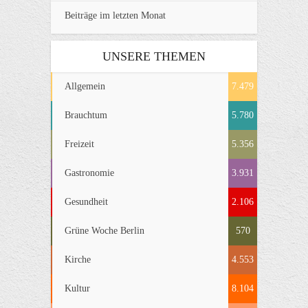
Beiträge im letzten Monat
UNSERE THEMEN
Allgemein
7.479
Brauchtum
5.780
Freizeit
5.356
Gastronomie
3.931
Gesundheit
2.106
Grüne Woche Berlin
570
Kirche
4.553
Kultur
8.104