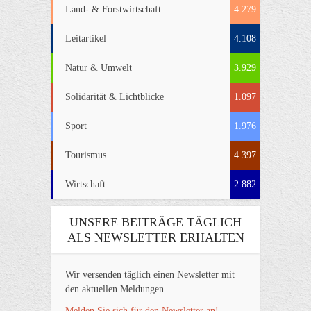
Land- & Forstwirtschaft
4.279
Leitartikel
4.108
Natur & Umwelt
3.929
Solidarität & Lichtblicke
1.097
Sport
1.976
Tourismus
4.397
Wirtschaft
2.882
UNSERE BEITRÄGE TÄGLICH
ALS NEWSLETTER ERHALTEN
Wir versenden täglich einen Newsletter mit
den aktuellen Meldungen.
Melden Sie sich für den Newsletter an!