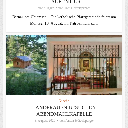
LAURENTIUS
vor 5 Tagen
von
Toni Hötzelsperger
Bernau am Chiemsee – Die katholische Pfarrgemeinde feiert am
Montag, 10. August, ihr Patrozinium zu...
Kirche
LANDFRAUEN BESUCHEN
ABENDMAHLKAPELLE
3. August 2026
von
Anton Hötzelsperger