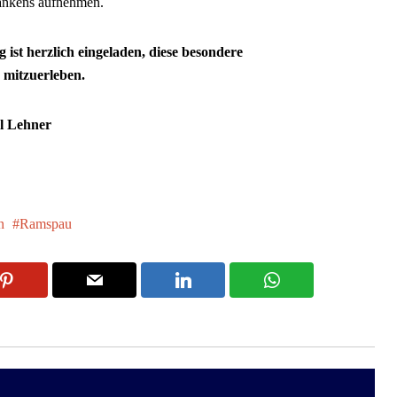
ankens aufnehmen.
ng ist herzlich eingeladen, diese besondere
 mitzuerleben.
rl Lehner
n
Ramspau