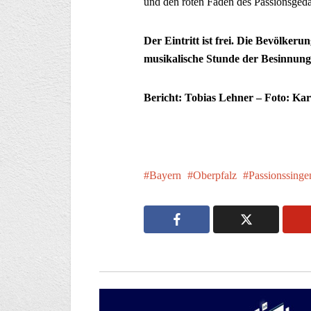
und den roten Faden des Passionsged
Der Eintritt ist frei. Die Bevölkeru
musikalische Stunde der Besinnung
Bericht: Tobias Lehner – Foto: Ka
Bayern
Oberpfalz
Passionssinge