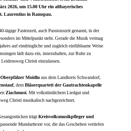
ärz 2026, um 15.00 Uhr ein altbayerisches
St. Laurentius in Ramspau.
-tägige Fastenzeit, auch Passionszeit genannt, in der
esonders im Mittelpunkt steht. Gerade die Musik vermag
jahres auf eindringliche und zugleich einfühlsame Weise
ssingen lädt dazu ein, innezuhalten, zur Ruhe zu
Leidensweg Christi einzulassen.
n
Oberpfälzer Moidln
aus dem Landkreis Schwandorf,
enstauf
, dem
Bläserquartett der Gautrachtenkapelle
nen
Ziachmusi
. Mit volkstümlichem Liedgut und
weg Christi musikalisch nachgezeichnet.
Gesangsstücken trägt
Kreisvolksmusikpfleger und
passende Mundarttexte vor, die das Geschehen vertiefen