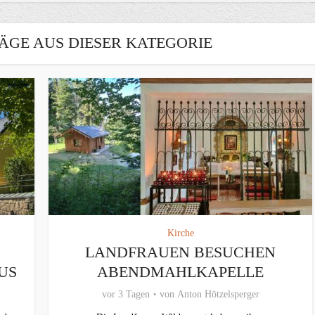
ÄGE AUS DIESER KATEGORIE
Kirche
LANDFRAUEN BESUCHEN
US
ABENDMAHLKAPELLE
vor 3 Tagen
von
Anton Hötzelsperger