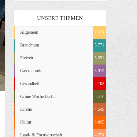
UNSERE THEMEN
Allgemein
7.474
Brauchtum
5.771
Freizeit
5.351
Gastronomie
3.919
Gesundheit
2.102
Grüne Woche Berlin
570
Kirche
4.549
Kultur
8.095
Land- & Forstwirtschaft
4.274