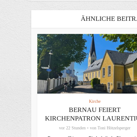
ÄHNLICHE BEITR
Kirche
BERNAU FEIERT
KIRCHENPATRON LAURENTI
vor 22 Stunden
von
Toni Hötzelsperger