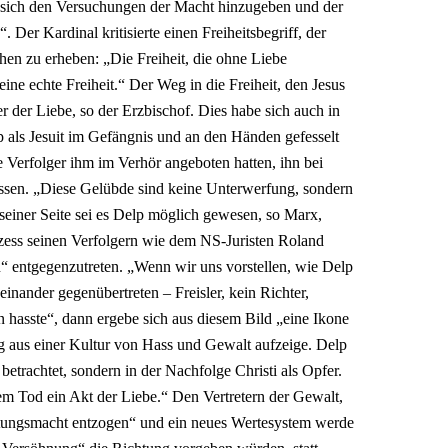
 „sich den Versuchungen der Macht hinzugeben und der
 Der Kardinal kritisierte einen Freiheitsbegriff, der
hen zu erheben: „Die Freiheit, die ohne Liebe
eine echte Freiheit.“ Der Weg in die Freiheit, den Jesus
r der Liebe, so der Erzbischof. Dies habe sich auch in
p als Jesuit im Gefängnis und an den Händen gefesselt
 Verfolger ihm im Verhör angeboten hatten, ihn bei
assen. „Diese Gelübde sind keine Unterwerfung, sondern
 seiner Seite sei es Delp möglich gewesen, so Marx,
zess seinen Verfolgern wie dem NS-Juristen Roland
n“ entgegenzutreten. „Wenn wir uns vorstellen, wie Delp
 einander gegenübertreten – Freisler, kein Richter,
en hasste“, dann ergebe sich aus diesem Bild „eine Ikone
g aus einer Kultur von Hass und Gewalt aufzeige. Delp
betrachtet, sondern in der Nachfolge Christi als Opfer.
inem Tod ein Akt der Liebe.“ Den Vertretern der Gewalt,
utungsmacht entzogen“ und ein neues Wertesystem werde