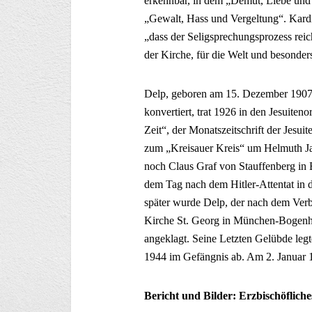
erkennbar, in dem „Demut, Liebe und
„Gewalt, Hass und Vergeltung“. Kardi
„dass der Seligsprechungsprozess reich
der Kirche, für die Welt und besonder
Delp, geboren am 15. Dezember 1907
konvertiert, trat 1926 in den Jesuite
Zeit“, der Monatszeitschrift der Jesu
zum „Kreisauer Kreis“ um Helmuth Ja
noch Claus Graf von Stauffenberg in 
dem Tag nach dem Hitler-Attentat in d
später wurde Delp, der nach dem Verb
Kirche St. Georg in München-Bogenha
angeklagt. Seine Letzten Gelübde leg
1944 im Gefängnis ab. Am 2. Januar 1
Bericht und Bilder: Erzbischöflich