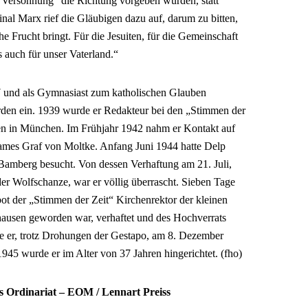
 Versöhnung“ die Richtung vorgeben würden, statt
nal Marx rief die Gläubigen dazu auf, darum zu bitten,
e Frucht bringt. Für die Jesuiten, für die Gemeinschaft
s auch für unser Vaterland.“
 und als Gymnasiast zum katholischen Glauben
norden ein. 1939 wurde er Redakteur bei den „Stimmen der
iten in München. Im Frühjahr 1942 nahm er Kontakt auf
mes Graf von Moltke. Anfang Juni 1944 hatte Delp
Bamberg besucht. Von dessen Verhaftung am 21. Juli,
er Wolfschanze, war er völlig überrascht. Sieben Tage
ot der „Stimmen der Zeit“ Kirchenrektor der kleinen
usen geworden war, verhaftet und des Hochverrats
te er, trotz Drohungen der Gestapo, am 8. Dezember
945 wurde er im Alter von 37 Jahren hingerichtet. (fho)
es Ordinariat – EOM / Lennart Preiss