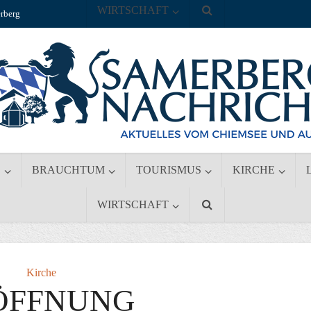
WIRTSCHAFT
rberg
S
BRAUCHTUM
TOURISMUS
KIRCHE
WIRTSCHAFT
Kirche
ÖFFNUNG