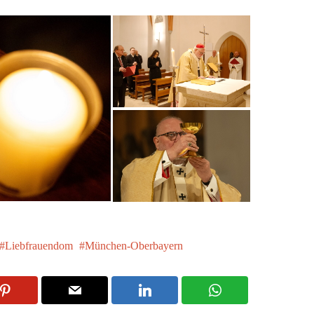
Liebfrauendom
München-Oberbayern