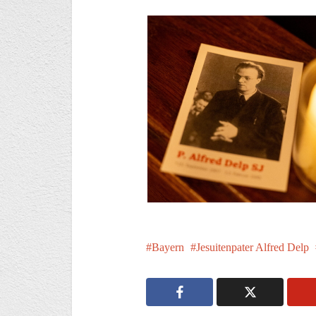
Bayern
Jesuitenpater Alfred Delp