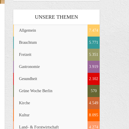
UNSERE THEMEN
Allgemein
7.474
Brauchtum
5.771
Freizeit
5.351
Gastronomie
3.919
Gesundheit
2.102
Grüne Woche Berlin
570
Kirche
4.549
Kultur
8.095
Land- & Forstwirtschaft
4.274