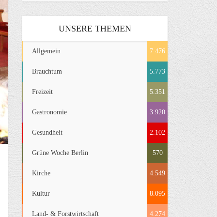
UNSERE THEMEN
Allgemein
7.476
Brauchtum
5.773
Freizeit
5.351
Gastronomie
3.920
Gesundheit
2.102
Grüne Woche Berlin
570
Kirche
4.549
Kultur
8.095
Land- & Forstwirtschaft
4.274