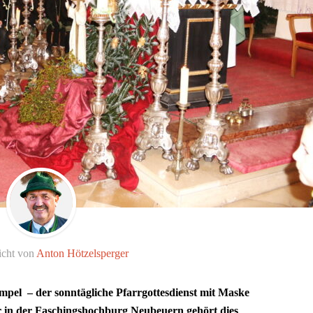
icht von
Anton Hötzelsperger
pel – der sonntägliche Pfarrgottesdienst mit Maske
er in der Faschingshochburg Neubeuern gehört dies