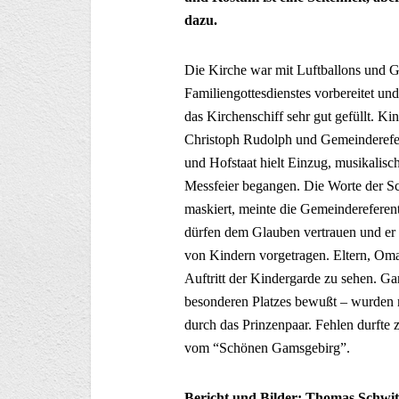
dazu.
Die Kirche war mit Luftballons und G
Familiengottesdienstes vorbereitet u
das Kirchenschiff sehr gut gefüllt. K
Christoph Rudolph und Gemeinderefe
und Hofstaat hielt Einzug, musikalisch
Messfeier begangen. Die Worte der Sch
maskiert, meinte die Gemeindereferent
dürfen dem Glauben vertrauen und er 
von Kindern vorgetragen. Eltern, Om
Auftritt der Kindergarde zu sehen. G
besonderen Platzes bewußt – wurden 
durch das Prinzenpaar. Fehlen durft
vom “Schönen Gamsgebirg”.
Bericht und Bilder: Thomas Schwit