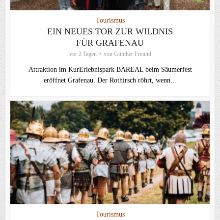
Tourismus
EIN NEUES TOR ZUR WILDNIS
FÜR GRAFENAU
vor 2 Tagen
von
Günther Freund
Attraktion im KurErlebnispark BÄREAL beim Säumerfest
eröffnet Grafenau. Der Rothirsch röhrt, wenn...
Tourismus