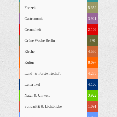
Freizeit
5.352
Gastronomie
3.921
Gesundheit
2.102
Grüne Woche Berlin
570
Kirche
4.550
Kultur
8.097
Land- & Forstwirtschaft
4.275
Leitartikel
4.106
Natur & Umwelt
3.922
Solidarität & Lichtblicke
1.091