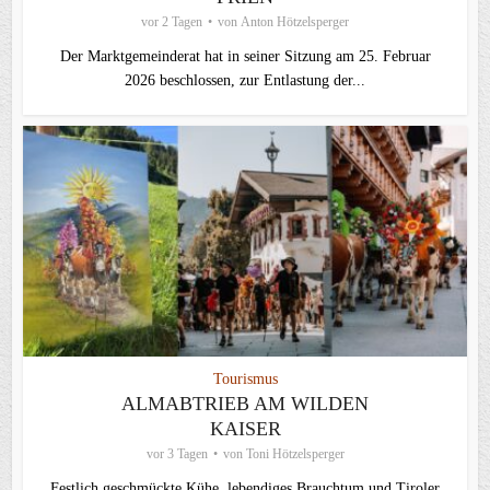
vor 2 Tagen
von
Anton Hötzelsperger
Der Marktgemeinderat hat in seiner Sitzung am 25. Februar
2026 beschlossen, zur Entlastung der...
Tourismus
ALMABTRIEB AM WILDEN
KAISER
vor 3 Tagen
von
Toni Hötzelsperger
Festlich geschmückte Kühe, lebendiges Brauchtum und Tiroler