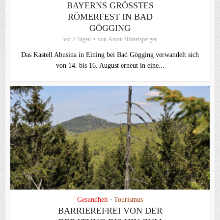
BAYERNS GRÖSSTES R
ÖMERFEST IN BAD G
ÖGGING
vor 2 Tagen
von
Anton Hötzelsperger
Das Kastell Abusina in Eining bei Bad Gögging verwandelt sich
von 14. bis 16. August erneut in eine...
Gesundheit
Tourismus
•
BARRIEREFREI VON DER