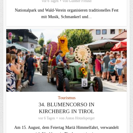
vor 6 Tagen
von
Günther Freund
Nationalpark und Wald-Verein organisieren traditionelles Fest
mit Musik, Schmankerl und...
Tourismus
34. BLUMENCORSO IN
KIRCHBERG IN TIROL
vor 6 Tagen
von
Anton Hötzelsperger
Am 15. August, dem Feiertag Mariä Himmelfahrt, verwandelt