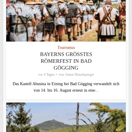
Tourismus
BAYERNS GRÖSSTES R
ÖMERFEST IN BAD G
ÖGGING
vor 4 Tagen
von
Anton Hötzelsperger
Das Kastell Abusina in Eining bei Bad Gögging verwandelt sich
von 14. bis 16. August erneut in eine...