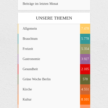
Beiträge im letzten Monat
UNSERE THEMEN
Allgemein
7.478
Brauchtum
5.778
Freizeit
5.354
Gastronomie
3.927
Gesundheit
2.105
Grüne Woche Berlin
570
Kirche
4.551
Kultur
8.101