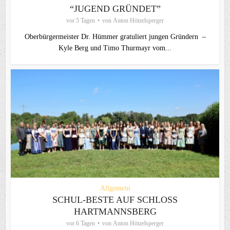
“JUGEND GRÜNDET”
vor 5 Tagen
von
Anton Hötzelsperger
Oberbürgermeister Dr. Hümmer gratuliert jungen Gründern –
Kyle Berg und Timo Thurmayr vom...
Allgemein
SCHUL-BESTE AUF SCHLOSS
HARTMANNSBERG
vor 6 Tagen
von
Anton Hötzelsperger