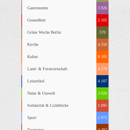
Gastronomie
3.926
Gesundheit
2.105
Grüne Woche Berlin
570
Kirche
4.550
Kultur
8.101
Land- & Forstwirtschaft
4.278
Leitartikel
4.107
Natur & Umwelt
3.928
Solidarität & Lichtblicke
1.095
Sport
1.975
Tourismus
4.397