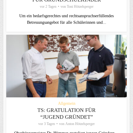
vor 2 Tagen
von
Toni Hötzelsperger
Um ein bedarfsgerechtes und rechtsanspruchserfüllendes
Betreuungsangebot für alle Schülerinnen und...
Allgemein
TS: GRATULATION FÜR
“JUGEND GRÜNDET”
vor 3 Tagen
von
Anton Hötzelsperger