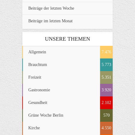
Beiträge der letzten Woche
Beiträge im letzten Monat
UNSERE THEMEN
Allgemein
7.476
Brauchtum
5.773
Freizeit
5.351
Gastronomie
3.920
Gesundheit
2.102
Grüne Woche Berlin
570
Kirche
4.550