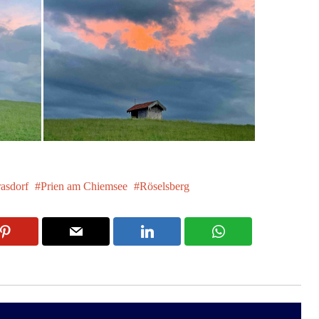
rasdorf
Prien am Chiemsee
Röselsberg