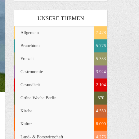
UNSERE THEMEN
Allgemein
7.478
Brauchtum
5.776
Freizeit
5.353
Gastronomie
3.924
Gesundheit
2.104
Grüne Woche Berlin
570
Kirche
4.550
Kultur
8.099
Land- & Forstwirtschaft
4.276