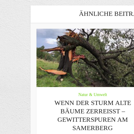
ÄHNLICHE BEITR
Natur & Umwelt
WENN DER STURM ALTE
BÄUME ZERREISST – G
EWITTERSPUREN AM S
AMERBERG