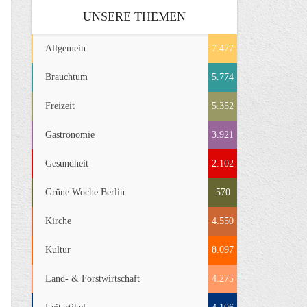
UNSERE THEMEN
Allgemein
7.477
Brauchtum
5.774
Freizeit
5.352
Gastronomie
3.921
Gesundheit
2.102
Grüne Woche Berlin
570
Kirche
4.550
Kultur
8.097
Land- & Forstwirtschaft
4.275