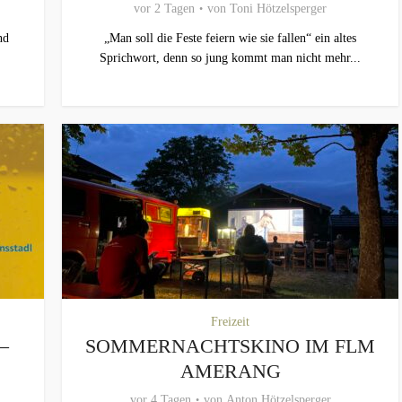
vor 2 Tagen
von
Toni Hötzelsperger
nd
„Man soll die Feste feiern wie sie fallen“ ein altes
Sprichwort, denn so jung kommt man nicht mehr...
Freizeit
–
SOMMERNACHTSKINO IM FLM
AMERANG
vor 4 Tagen
von
Anton Hötzelsperger