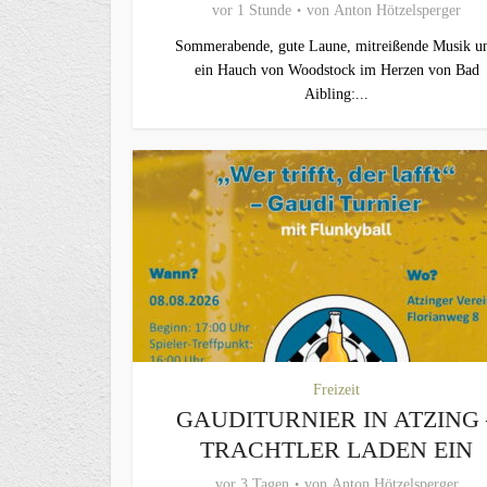
vor 1 Stunde
von
Anton Hötzelsperger
Sommerabende, gute Laune, mitreißende Musik u
ein Hauch von Woodstock im Herzen von Bad
Aibling:...
Freizeit
GAUDITURNIER IN ATZING 
TRACHTLER LADEN EIN
vor 3 Tagen
von
Anton Hötzelsperger