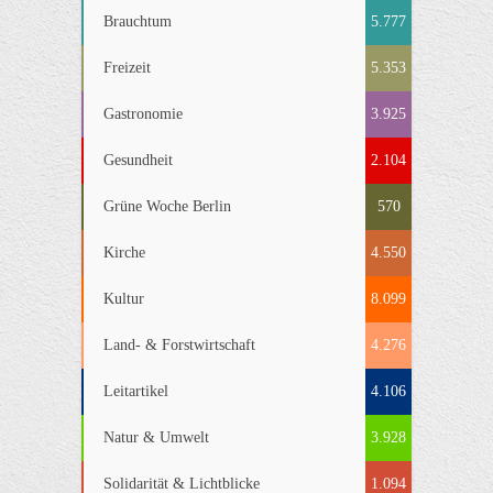
Brauchtum
5.777
Freizeit
5.353
Gastronomie
3.925
Gesundheit
2.104
Grüne Woche Berlin
570
Kirche
4.550
Kultur
8.099
Land- & Forstwirtschaft
4.276
Leitartikel
4.106
Natur & Umwelt
3.928
Solidarität & Lichtblicke
1.094