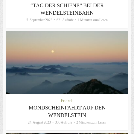
“TAG DER SCHIENE” BEI DER
WENDELSTEINBAHN
5. September 2023
621 Aufrufe
1 Minuten zum Lesen
Freizeit
MONDSCHEINFAHRT AUF DEN
WENDELSTEIN
24. August 2023
333 Aufrufe
2 Minuten zum Lesen