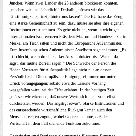
Juncker. Wenn zwei Länder die 25 anderen blockieren könnten,
„machen wir uns lächerlich!“ Deshalb „müssen wir das
Einstimmigkeitsprinzip hinter uns lassen!“ Die EU habe das Zeug,
eine starke Gemeinschaft zu sein, dazu müsse sie aber ihre eigenen
Institutionen ernst nehmen. Es gehe nicht an, wenn in wichtigen
internationalen Konferenzen Präsident Macron und Bundeskanzlerin
Merkel am Tisch säßen und nicht der Europäische Außenminister.
Zum luxemburgischen Außenminister Asselborn sage er immer: „Es
ist schlecht, wenn du ein starker Außenminister bist. Was du da
sagst, das müßte Borrell sagen!“ Die Schwäche der Person des
Hohen Vertreters für Außenpolitik liege nicht nur an dessen
Persönlichkeit. Die europäische Einigung sei immer nur unter
Druck vorangegangen; sobald etwa der Eiserne Vorhang
weggefallen wäre, sei der Eifer erlahmt. In der heutigen Zeit
„müssen wir erkennen, daß unsere Werte sich nicht von selbst
durchsetzten werden. Das ängstigt etwas“. Starke Institutionen und
das entsprechende wirtschaftliche Rückgrat kämen auch den
Menschenrechten zugute, wobei Goerens betonte, daß der
Wirtschaft in dem Fall dienende Funktion zukomme.