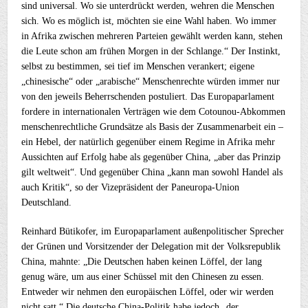
sind universal. Wo sie unterdrückt werden, wehren die Menschen
sich. Wo es möglich ist, möchten sie eine Wahl haben. Wo immer
in Afrika zwischen mehreren Parteien gewählt werden kann, stehen
die Leute schon am frühen Morgen in der Schlange.“ Der Instinkt,
selbst zu bestimmen, sei tief im Menschen verankert; eigene
„chinesische“ oder „arabische“ Menschenrechte würden immer nur
von den jeweils Beherrschenden postuliert. Das Europaparlament
fordere in internationalen Verträgen wie dem Cotounou-Abkommen
menschenrechtliche Grundsätze als Basis der Zusammenarbeit ein –
ein Hebel, der natürlich gegenüber einem Regime in Afrika mehr
Aussichten auf Erfolg habe als gegenüber China, „aber das Prinzip
gilt weltweit“. Und gegenüber China „kann man sowohl Handel als
auch Kritik“, so der Vizepräsident der Paneuropa-Union
Deutschland.
Reinhard Bütikofer, im Europaparlament außenpolitischer Sprecher
der Grünen und Vorsitzender der Delegation mit der Volksrepublik
China, mahnte: „Die Deutschen haben keinen Löffel, der lang
genug wäre, um aus einer Schüssel mit den Chinesen zu essen.
Entweder wir nehmen den europäischen Löffel, oder wir werden
nicht satt.“ Die deutsche China-Politik habe jedoch „der