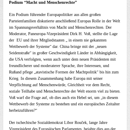
Podium “Macht und Menschenrechte”
Ein Podium führender Europapolitiker aus allen großen
Parteienfamilien diskutierte anschließend Europas Rolle in der Welt
im Spannungsverhältnis von Macht und Menschenrechten. Der
Moderator, Paneuropa-Vizepräsident Dirk H. Voß, stellte die Lage
der EU und ihrer Mitgliedstaaten „ in einem nie gekannten
Wettbewerb der Systeme“ dar. China bringe mit der „neuen
Seidenstraße“ in großer Geschwindigkeit Länder in Abhängigkeit,
die USA verfolgten, wenn auch unter dem neuen Präsidenten mit
freundlicherer und moderaterer Sprache, ihre Interessen, und
Rußand pflege „atavistische Formen der Machtpolitik“ bis hin zum
Krieg. In diesem Zusammenhang habe Europa mit seiner
Verpflichtung auf Menschenwürde, Gleichheit vor dem Recht,
soziale Teilhabe und Menschenrechte der Welt enorm viel zu bieten.
Voß warf die Frage auf, ob dies auch ein Hebel sei, um „in diesem
Wettbewerb der Systeme zu bestehen und ein europäisches Zeitalter
herbeizuführen?“
Der tschechische Sozialdemokrat Libor Rouček, lange Jahre
Vizepräsident des Europäischen Parlamentes, bejahte dies aus der