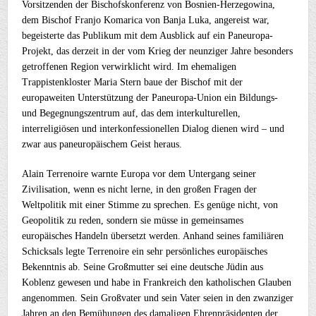
Vorsitzenden der Bischofskonferenz von Bosnien-Herzegowina,
dem Bischof Franjo Komarica von Banja Luka, angereist war,
begeisterte das Publikum mit dem Ausblick auf ein Paneuropa-
Projekt, das derzeit in der vom Krieg der neunziger Jahre besonders
getroffenen Region verwirklicht wird. Im ehemaligen
Trappistenkloster Maria Stern baue der Bischof mit der
europaweiten Unterstützung der Paneuropa-Union ein Bildungs-
und Begegnungszentrum auf, das dem interkulturellen,
interreligiösen und interkonfessionellen Dialog dienen wird – und
zwar aus paneuropäischem Geist heraus.
Alain Terrenoire warnte Europa vor dem Untergang seiner
Zivilisation, wenn es nicht lerne, in den großen Fragen der
Weltpolitik mit einer Stimme zu sprechen. Es genüge nicht, von
Geopolitik zu reden, sondern sie müsse in gemeinsames
europäisches Handeln übersetzt werden. Anhand seines familiären
Schicksals legte Terrenoire ein sehr persönliches europäisches
Bekenntnis ab. Seine Großmutter sei eine deutsche Jüdin aus
Koblenz gewesen und habe in Frankreich den katholischen Glauben
angenommen. Sein Großvater und sein Vater seien in den zwanziger
Jahren an den Bemühungen des damaligen Ehrenpräsidenten der