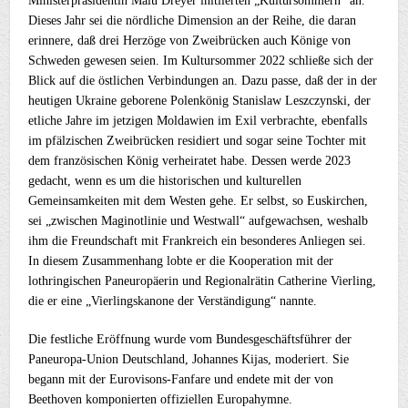
Ministerpräsidentin Malu Dreyer initiierten „Kultursommern“ an.
Dieses Jahr sei die nördliche Dimension an der Reihe, die daran
erinnere, daß drei Herzöge von Zweibrücken auch Könige von
Schweden gewesen seien. Im Kultursommer 2022 schließe sich der
Blick auf die östlichen Verbindungen an. Dazu passe, daß der in der
heutigen Ukraine geborene Polenkönig Stanislaw Leszczynski, der
etliche Jahre im jetzigen Moldawien im Exil verbrachte, ebenfalls
im pfälzischen Zweibrücken residiert und sogar seine Tochter mit
dem französischen König verheiratet habe. Dessen werde 2023
gedacht, wenn es um die historischen und kulturellen
Gemeinsamkeiten mit dem Westen gehe. Er selbst, so Euskirchen,
sei „zwischen Maginotlinie und Westwall“ aufgewachsen, weshalb
ihm die Freundschaft mit Frankreich ein besonderes Anliegen sei.
In diesem Zusammenhang lobte er die Kooperation mit der
lothringischen Paneuropäerin und Regionalrätin Catherine Vierling,
die er eine „Vierlingskanone der Verständigung“ nannte.
Die festliche Eröffnung wurde vom Bundesgeschäftsführer der
Paneuropa-Union Deutschland, Johannes Kijas, moderiert. Sie
begann mit der Eurovisons-Fanfare und endete mit der von
Beethoven komponierten offiziellen Europahymne.