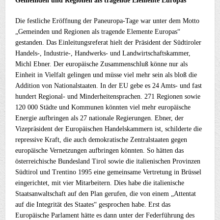
Gemeinden und Regionen
als tragende Elemente Europas
Die festliche Eröffnung der Paneuropa-Tage war unter dem Motto
„Gemeinden und Regionen als tragende Elemente Europas“
gestanden. Das Einleitungsreferat hielt der Präsident der Südtiroler
Handels-, Industrie-, Handwerks- und Landwirtschaftskammer,
Michl Ebner. Der europäische Zusammenschluß könne nur als
Einheit in Vielfalt gelingen und müsse viel mehr sein als bloß die
Addition von Nationalstaaten. In der EU gebe es 24 Amts- und fast
hundert Regional- und Minderheitensprachen. 271 Regionen sowie
120 000 Städte und Kommunen könnten viel mehr europäische
Energie aufbringen als 27 nationale Regierungen. Ebner, der
Vizepräsident der Europäischen Handelskammern ist, schilderte die
repressive Kraft, die auch demokratische Zentralstaaten gegen
europäische Vernetzungen aufbringen könnten. So hätten das
österreichische Bundesland Tirol sowie die italienischen Provinzen
Südtirol und Trentino 1995 eine gemeinsame Vertretung in Brüssel
eingerichtet, mit vier Mitarbeitern. Dies habe die italienische
Staatsanwaltschaft auf den Plan gerufen, die von einem „Attentat
auf die Integrität des Staates“ gesprochen habe. Erst das
Europäische Parlament hätte es dann unter der Federführung des