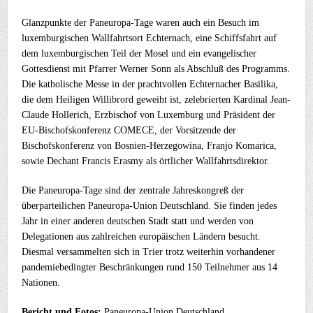
Glanzpunkte der Paneuropa-Tage waren auch ein Besuch im
luxemburgischen Wallfahrtsort Echternach, eine Schiffsfahrt auf
dem luxemburgischen Teil der Mosel und ein evangelischer
Gottesdienst mit Pfarrer Werner Sonn als Abschluß des Programms.
Die katholische Messe in der prachtvollen Echternacher Basilika,
die dem Heiligen Willibrord geweiht ist, zelebrierten Kardinal Jean-
Claude Hollerich, Erzbischof von Luxemburg und Präsident der
EU-Bischofskonferenz COMECE, der Vorsitzende der
Bischofskonferenz von Bosnien-Herzegowina, Franjo Komarica,
sowie Dechant Francis Erasmy als örtlicher Wallfahrtsdirektor.
Die Paneuropa-Tage sind der zentrale Jahreskongreß der
überparteilichen Paneuropa-Union Deutschland. Sie finden jedes
Jahr in einer anderen deutschen Stadt statt und werden von
Delegationen aus zahlreichen europäischen Ländern besucht.
Diesmal versammelten sich in Trier trotz weiterhin vorhandener
pandemiebedingter Beschränkungen rund 150 Teilnehmer aus 14
Nationen.
Bericht und Fotos:
Paneuropa-Union Deutschland