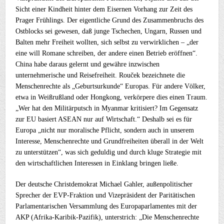
Sicht einer Kindheit hinter dem Eisernen Vorhang zur Zeit des
Prager Frühlings. Der eigentliche Grund des Zusammenbruchs des
Ostblocks sei gewesen, daß junge Tschechen, Ungarn, Russen und
Balten mehr Freiheit wollten, sich selbst zu verwirklichen – „der
eine will Romane schreiben, der andere einen Betrieb eröffnen“.
China habe daraus gelernt und gewähre inzwischen
unternehmerische und Reisefreiheit. Rouček bezeichnete die
Menschenrechte als „Geburtsurkunde“ Europas. Für andere Völker,
etwa in Weißrußland oder Hongkong, verkörpere dies einen Traum.
„Wer hat den Militärputsch in Myanmar kritisiert? Im Gegensatz
zur EU basiert ASEAN nur auf Wirtschaft.“ Deshalb sei es für
Europa „nicht nur moralische Pflicht, sondern auch in unserem
Interesse, Menschenrechte und Grundfreiheiten überall in der Welt
zu unterstützen“, was sich geduldig und durch kluge Strategie mit
den wirtschaftlichen Interessen in Einklang bringen ließe.
Der deutsche Christdemokrat Michael Gahler, außenpolitischer
Sprecher der EVP-Fraktion und Vizepräsident der Paritätischen
Parlamentarischen Versammlung des Europaparlamentes mit der
AKP (Afrika-Karibik-Pazifik), unterstrich: „Die Menschenrechte