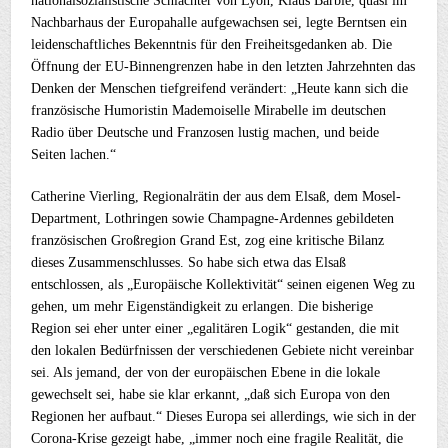
nationalsozialistische Schlächter von Lyon, Klaus Barbie, quasi im
Nachbarhaus der Europahalle aufgewachsen sei, legte Berntsen ein
leidenschaftliches Bekenntnis für den Freiheitsgedanken ab. Die
Öffnung der EU-Binnengrenzen habe in den letzten Jahrzehnten das
Denken der Menschen tiefgreifend verändert: „Heute kann sich die
französische Humoristin Mademoiselle Mirabelle im deutschen
Radio über Deutsche und Franzosen lustig machen, und beide
Seiten lachen.“
Catherine Vierling, Regionalrätin der aus dem Elsaß, dem Mosel-
Department, Lothringen sowie Champagne-Ardennes gebildeten
französischen Großregion Grand Est, zog eine kritische Bilanz
dieses Zusammenschlusses. So habe sich etwa das Elsaß
entschlossen, als „Europäische Kollektivität“ seinen eigenen Weg zu
gehen, um mehr Eigenständigkeit zu erlangen. Die bisherige
Region sei eher unter einer „egalitären Logik“ gestanden, die mit
den lokalen Bedürfnissen der verschiedenen Gebiete nicht vereinbar
sei. Als jemand, der von der europäischen Ebene in die lokale
gewechselt sei, habe sie klar erkannt, „daß sich Europa von den
Regionen her aufbaut.“ Dieses Europa sei allerdings, wie sich in der
Corona-Krise gezeigt habe, „immer noch eine fragile Realität, die