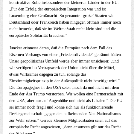
konstruktive Rolle insbesondere der kleineren Länder in der EU:
„Für den Erfolg der europäischen Integration war und ist
Luxemburg eine Großmacht. So genannte ‚große’ Staaten wie
Deutschland oder Frankreich haben hingegen oftmals immer noch
nicht bemerkt, daß sie im Weltmaßstab recht klein sind und die
europäische Solidarität brauchen.“
Juncker erinnerte daran, daß die Europäer nach dem Fall des
Eisernen Vorhangs von einer „Friedensdividende“ geträumt hätten.
Unser geopolitisches Umfeld werde aber immer unsicherer, „und
wir verfügen im Vertragswerk der Union nicht über die Mittel,
etwas Wirksames dagegen zu tun, solange das
Einstimmigkeitsprinzip in der Außenpolitik nicht beseitigt wird.“
Die Europagegner in den USA seien „noch da und nicht mit dem
Ende der Ära Trump verstorben. Wir wollen eine Partnerschaft mit
den USA, aber nur auf Augenhöhe und nicht als Lakaien.“ Die EU
sei immer noch fragil und könne sich nur als funktionierende
Rechtsgemeinschaft „gegen den aufkeimenden Neu-Nationalismus
zur Wehr setzen.“ Gerade kleinere Mitgliedstaaten seien auf das
europäische Recht angewiesen, „denn ansonsten gilt nur das Recht
des Stärkeren.“