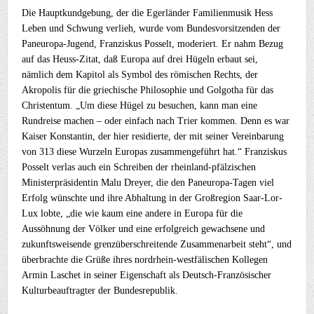
Die Hauptkundgebung, der die Egerländer Familienmusik Hess
Leben und Schwung verlieh, wurde vom Bundesvorsitzenden der
Paneuropa-Jugend, Franziskus Posselt, moderiert. Er nahm Bezug
auf das Heuss-Zitat, daß Europa auf drei Hügeln erbaut sei,
nämlich dem Kapitol als Symbol des römischen Rechts, der
Akropolis für die griechische Philosophie und Golgotha für das
Christentum. „Um diese Hügel zu besuchen, kann man eine
Rundreise machen – oder einfach nach Trier kommen. Denn es war
Kaiser Konstantin, der hier residierte, der mit seiner Vereinbarung
von 313 diese Wurzeln Europas zusammengeführt hat.“ Franziskus
Posselt verlas auch ein Schreiben der rheinland-pfälzischen
Ministerpräsidentin Malu Dreyer, die den Paneuropa-Tagen viel
Erfolg wünschte und ihre Abhaltung in der Großregion Saar-Lor-
Lux lobte, „die wie kaum eine andere in Europa für die
Aussöhnung der Völker und eine erfolgreich gewachsene und
zukunftsweisende grenzüberschreitende Zusammenarbeit steht“, und
überbrachte die Grüße ihres nordrhein-westfälischen Kollegen
Armin Laschet in seiner Eigenschaft als Deutsch-Französischer
Kulturbeauftragter der Bundesrepublik.