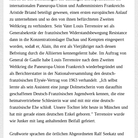
internationalen Paneuropa-Union und Außenministers Frankreichs
Aristide Briand beteiligt gewesen, einen ersten europäischen Anlauf
zu unternehmen und so den von ihnen befürchteten Zweiten
Weltkrieg zu verhindern. Sein Vater Louis Terrenoire sei als
Generalsekretär der französischen Widerstandsbewegung Resistance
dann in die Konzentrationslager Dachau und Kempten eingesperrt
worden, sodaß er, Alain, ihn erst als Vierjähriger nach dessen
Befreiung durch die Alliierten kennengelernt habe. Im Auftrag von
General de Gaulle habe Louis Terrenoire nach dem Zweiten
Weltkrieg die Paneuropa-Union Frankreich wiederbegründet und
als Berichterstatter in der Nationalversammlung den deutsch-
französischen Elysée-Vertrag von 1963 verhandelt. „Ich selbst
lernte als sein Assistent eine junge Dolmetscherin vom daraufhin
geschaffenen Deutsch-Französischen Jugendwerk kennen, die eine
heimatvertriebene Schlesierin war und mit mir eine deutsch-
französische Ehe schloß. Unsere Tochter lebt heute in München und
hat mir gerade einen deutschen Enkel geboren.“ Terrenoire wurde
wie Junker mit lang anhaltendem Beifall gefeiert.
Grußworte sprachen die örtlichen Abgeordneten Ralf Seekatz und