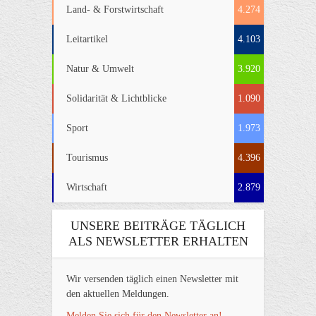
Land- & Forstwirtschaft
4.274
Leitartikel
4.103
Natur & Umwelt
3.920
Solidarität & Lichtblicke
1.090
Sport
1.973
Tourismus
4.396
Wirtschaft
2.879
UNSERE BEITRÄGE TÄGLICH
ALS NEWSLETTER ERHALTEN
Wir versenden täglich einen Newsletter mit
den aktuellen Meldungen.
Melden Sie sich für den Newsletter an!