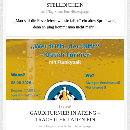
STELLDICHEIN
vor 1 Tag
von
Toni Hötzelsperger
„Man soll die Feste feiern wie sie fallen“ ein altes Sprichwort,
denn so jung kommt man nicht mehr...
Freizeit
GAUDITURNIER IN ATZING –
TRACHTLER LADEN EIN
vor 2 Tagen
von
Anton Hötzelsperger