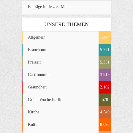
Beiträge im letzten Monat
UNSERE THEMEN
Allgemein
7.474
Brauchtum
5.771
Freizeit
5.351
Gastronomie
3.919
Gesundheit
2.102
Grüne Woche Berlin
570
Kirche
4.549
Kultur
8.095