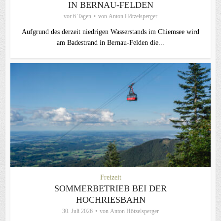
IN BERNAU-FELDEN
vor 6 Tagen
von
Anton Hötzelsperger
Aufgrund des derzeit niedrigen Wasserstands im Chiemsee wird
am Badestrand in Bernau-Felden die...
Freizeit
SOMMERBETRIEB BEI DER
HOCHRIESBAHN
30. Juli 2026
von
Anton Hötzelsperger