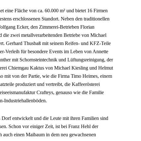
et eine Fläche von ca. 60.000 m² und bietet 16 Firmen
 bestens erschlossenen Standort. Neben den traditionellen
olfgang Ecker, den Zimmerei-Betrieben Florian
d die zwei metallverarbeitenden Betriebe von Michael
rt. Gerhard Thusbaß mit seinem Reifen- und KFZ-Teile
er-Verleih für besondere Events im Leben von Annette
nther mit Schornsteintechnik und Lüftungsreinigung, der
tnerei Chiemgau Kaktus von Michael Kiesling und Helmut
so mit von der Partie, wie die Firma Timo Heimes, einem
atzteile produziert und vertreibt, die Kaffeerösterei
eiseeismanufaktur Crafteys, genauso wie die Familie
n-Industriehallenböden.
s Dorf entwickelt und die Leute mit ihren Familien sind
 Schon vor einiger Zeit, ist bei Franz Hehl der
ch auch einen Maibaum in dem neu gewachsenen