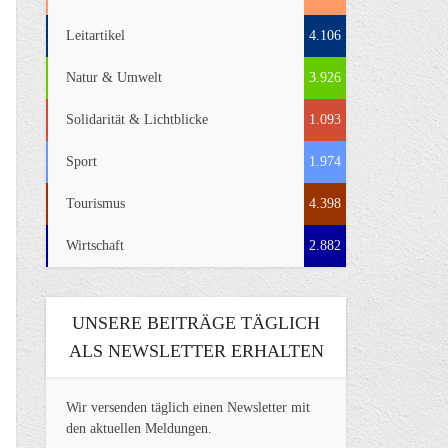
Leitartikel
4.106
Natur & Umwelt
3.926
Solidarität & Lichtblicke
1.093
Sport
1.974
Tourismus
4.398
Wirtschaft
2.882
UNSERE BEITRÄGE TÄGLICH
ALS NEWSLETTER ERHALTEN
Wir versenden täglich einen Newsletter mit
den aktuellen Meldungen.