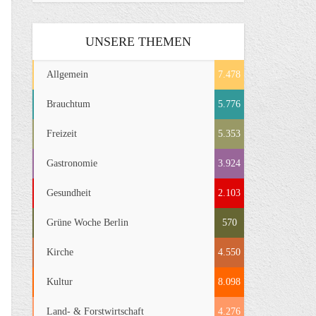
UNSERE THEMEN
Allgemein
7.478
Brauchtum
5.776
Freizeit
5.353
Gastronomie
3.924
Gesundheit
2.103
Grüne Woche Berlin
570
Kirche
4.550
Kultur
8.098
Land- & Forstwirtschaft
4.276