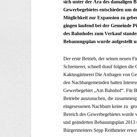
sich unter der Ära des damaligen B
Gewerbegebietes entschieden um de
Möglichkeit zur Expansion zu geb
gingen laufend bei der Gemeinde Pi
des Bahnhofes zum Verkauf standen
Bebauungsplan wurde aufgestellt un
Der erste Betrieb, der seinen neuen F
Schreinerei, schnell drauf folgten 
Kaktusgärtnerei Die Anfragen von Ge
den Nachbargemeinden hatten Interes
Gewerbegebiet „Am Bahnhof“. Für Bü
Betriebe auszusuchen, die zusammenpa
eingesessenen Nachbarn keine zu gro
Bereich des Gewerbegebietes wurde w
und geänderten Bebauungsplan 2013 
Bürgermeisters Sepp Reithmeier erweit