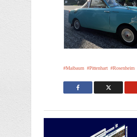
Maibaum
Pittenhart
Rosenheim