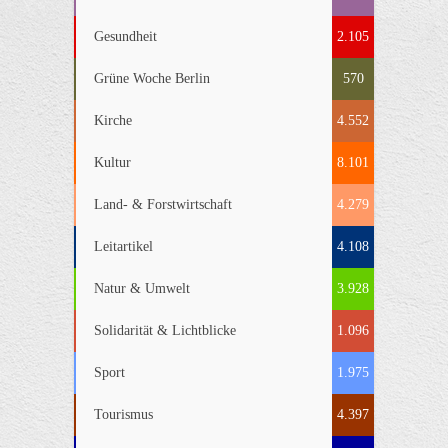
Gesundheit
2.105
Grüne Woche Berlin
570
Kirche
4.552
Kultur
8.101
Land- & Forstwirtschaft
4.279
Leitartikel
4.108
Natur & Umwelt
3.928
Solidarität & Lichtblicke
1.096
Sport
1.975
Tourismus
4.397