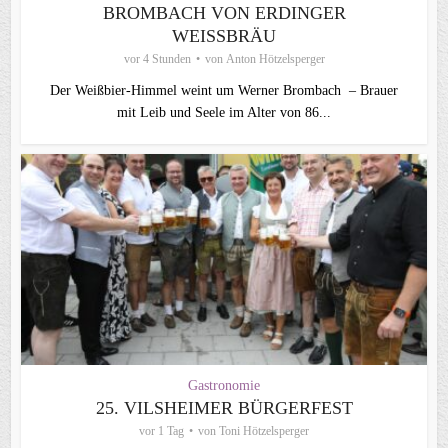
BROMBACH VON ERDINGER
WEISSBRÄU
vor 4 Stunden
von
Anton Hötzelsperger
Der Weißbier-Himmel weint um Werner Brombach – Brauer
mit Leib und Seele im Alter von 86...
Gastronomie
25. VILSHEIMER BÜRGERFEST
vor 1 Tag
von
Toni Hötzelsperger