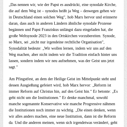
„Das nennen wir, wie der Papst es ausdrückt, eine synodale Kirche,
die auf dem Weg ist – synodos heißt ja Weg – deswegen gehen wir
in Deutschland einen solchen Weg“, hob Marx hervor und erinnerte
daran, dass auch in anderen Ländern ähnliche synodale Prozesse
begännen und Papst Franziskus unlängst dazu eingeladen hat, die
große Weltsynode 2023 in den Ortskirchen vorzubereiten. Synode,
so Marx, sei „nicht nur irgendeine rechtliche Organisation“,
Synodalität bedeute: „Wir wollen lernen, indem wir uns auf den
Weg machen, aber nicht indem wir die Tradition einfach hinter uns
lassen, sondern indem wir neu aufnehmen, was der Geist uns jetzt
sagt.“
Am Pfingstfest, an dem der Heilige Geist im Mittelpunkt steht und
dessen Ausgießung gefeiert wird, hob Marx hervor: „Reform ist
immer Reform auf Christus hin, auf den Geist hin.“ Er betonte: „Es
geht nicht um die Institutionen.“ Er denke manchmal, sowohl
manche sogenannte Konservative wie manche Progressive nähmen
die Institutionen noch immer zu wichtig. „Die einen denken, wenn
wir alles anders machen, eine neue Institution, dann ist die Reform
da. Und die anderen meinen, wenn sich irgendetwas verändert, geht