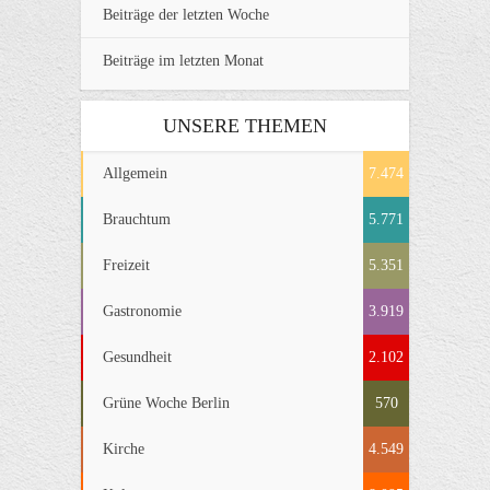
Beiträge der letzten Woche
Beiträge im letzten Monat
UNSERE THEMEN
Allgemein
7.474
Brauchtum
5.771
Freizeit
5.351
Gastronomie
3.919
Gesundheit
2.102
Grüne Woche Berlin
570
Kirche
4.549