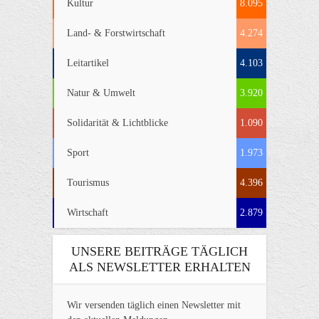
Kultur
8.095
Land- & Forstwirtschaft
4.274
Leitartikel
4.103
Natur & Umwelt
3.920
Solidarität & Lichtblicke
1.090
Sport
1.973
Tourismus
4.396
Wirtschaft
2.879
UNSERE BEITRÄGE TÄGLICH
ALS NEWSLETTER ERHALTEN
Wir versenden täglich einen Newsletter mit