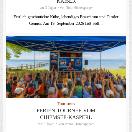
KAISER
vor 3 Tagen
von
Toni Hötzelsperger
Festlich geschmückte Kühe, lebendiges Brauchtum und Tiroler
Genuss: Am 19. September 2026 lädt Söll...
Tourismus
FERIEN-TOURNEE VOM
CHIEMSEE-KASPERL
vor 3 Tagen
von
Anton Hötzelsperger