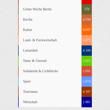
Grüne Woche Berlin
570
Kirche
4.550
Kultur
8.097
Land- & Forstwirtschaft
4.275
Leitartikel
4.106
Natur & Umwelt
3.923
Solidarität & Lichtblicke
1.091
Sport
1.974
Tourismus
4.397
Wirtschaft
2.881