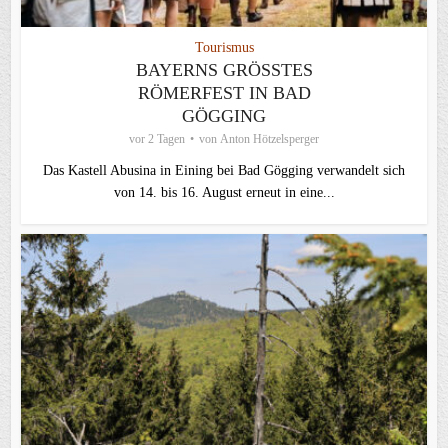
Tourismus
BAYERNS GRÖSSTES R
ÖMERFEST IN BAD G
ÖGGING
vor 2 Tagen
von
Anton Hötzelsperger
Das Kastell Abusina in Eining bei Bad Gögging verwandelt sich
von 14. bis 16. August erneut in eine...