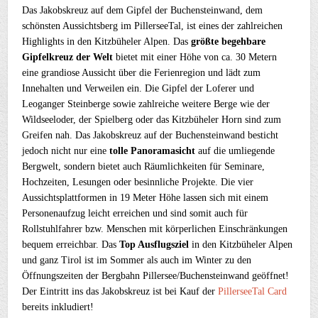
Das Jakobskreuz auf dem Gipfel der Buchensteinwand, dem
schönsten Aussichtsberg im PillerseeTal, ist eines der zahlreichen
Highlights in den Kitzbüheler Alpen. Das
größte begehbare
Gipfelkreuz der Welt
bietet mit einer Höhe von ca. 30 Metern
eine grandiose Aussicht über die Ferienregion und lädt zum
Innehalten und Verweilen ein. Die Gipfel der Loferer und
Leoganger Steinberge sowie zahlreiche weitere Berge wie der
Wildseeloder, der Spielberg oder das Kitzbüheler Horn sind zum
Greifen nah. Das Jakobskreuz auf der Buchensteinwand besticht
jedoch nicht nur eine
tolle Panoramasicht
auf die umliegende
Bergwelt, sondern bietet auch Räumlichkeiten für Seminare,
Hochzeiten, Lesungen oder besinnliche Projekte. Die vier
Aussichtsplattformen in 19 Meter Höhe lassen sich mit einem
Personenaufzug leicht erreichen und sind somit auch für
Rollstuhlfahrer bzw. Menschen mit körperlichen Einschränkungen
bequem erreichbar. Das
Top Ausflugsziel
in den Kitzbüheler Alpen
und ganz Tirol ist im Sommer als auch im Winter zu den
Öffnungszeiten der Bergbahn Pillersee/Buchensteinwand geöffnet!
Der Eintritt ins das Jakobskreuz ist bei Kauf der
PillerseeTal Card
bereits inkludiert!