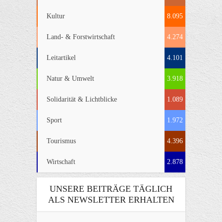
Kultur
8.095
Land- & Forstwirtschaft
4.274
Leitartikel
4.101
Natur & Umwelt
3.918
Solidarität & Lichtblicke
1.089
Sport
1.972
Tourismus
4.396
Wirtschaft
2.878
UNSERE BEITRÄGE TÄGLICH
ALS NEWSLETTER ERHALTEN