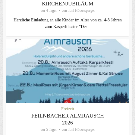
KIRCHENJUBILÄUM
vor 4 Tagen
von
Toni Hötzelsperger
Herzliche Einladung an alle Kinder im Alter von ca. 4-8 Jahren
zum Kasperltheater “Der...
Freizeit
FEILNBACHER ALMRAUSCH
2026
vor 5 Tagen
von
Toni Hötzelsperger