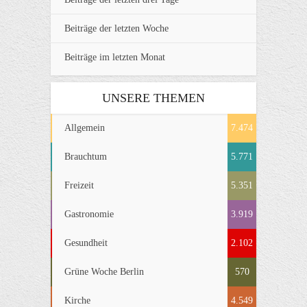
Beiträge der letzten Woche
Beiträge im letzten Monat
UNSERE THEMEN
Allgemein
7.474
Brauchtum
5.771
Freizeit
5.351
Gastronomie
3.919
Gesundheit
2.102
Grüne Woche Berlin
570
Kirche
4.549