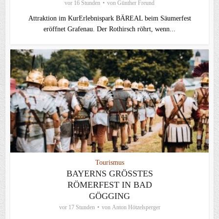
vor 16 Stunden
von
Günther Freund
Attraktion im KurErlebnispark BÄREAL beim Säumerfest
eröffnet Grafenau. Der Rothirsch röhrt, wenn...
Tourismus
BAYERNS GRÖSSTES R
ÖMERFEST IN BAD G
ÖGGING
vor 17 Stunden
von
Anton Hötzelsperger