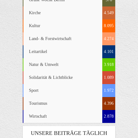
Kirche
4.549
Kultur
8.095
Land- & Forstwirtschaft
4.274
Leitartikel
4.101
Natur & Umwelt
3.918
Solidarität & Lichtblicke
1.089
Sport
1.972
Tourismus
4.396
Wirtschaft
2.878
UNSERE BEITRÄGE TÄGLICH