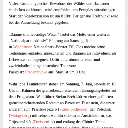
Visier. Um die typischen Bewohner der Wälder und Bachauen
entdecken zu können, wird empfohlen, ein Fernglas mitzubringen.
Start der Vogelexkursion ist um 8 Uhr. Der genaue Treffpunkt wird
bei der Anmeldung bekannt gegeben.
„Bäume sind lebendige Wesen“ lautet das Motto einer weiteren
„Nationalpark exklusiv“-Führung am Samstag, 6. Juni,
in
Waldhäuser
. Nationalpark-Förster Till Clos möchte seine
Teilnehmer einladen, innezuhalten und Bäumen als Individuen, als
Lebewesen zu begegnen. Dafür unternimmt er eine rund
zweieinhalbstündige kostenlose Tour vom
Parkplatz
Fredenbrücke
aus. Start ist um 9 Uhr.
Wahrliche Traumtouren stehen am Sonntag, 7. Juni, jeweils ab 10
Uhr im Rahmen des grenzüberschreitenden Führungsangebotes auf
dem Programm: Waldführer Stefan Breit lädt zu einer geführten
grenzüberschreitenden Radtour ab Bayerisch Eisenstein, die unter
anderem zum Prášilské jezero (
Stubenbachersee
), den Poledník
(
Mittagsberg
) mit seinem weithin sichtbaren Aussichtsturm, das
Trijezerní slát (
Dreiseenfilz
) und entlang des Chinitz-Tettau-