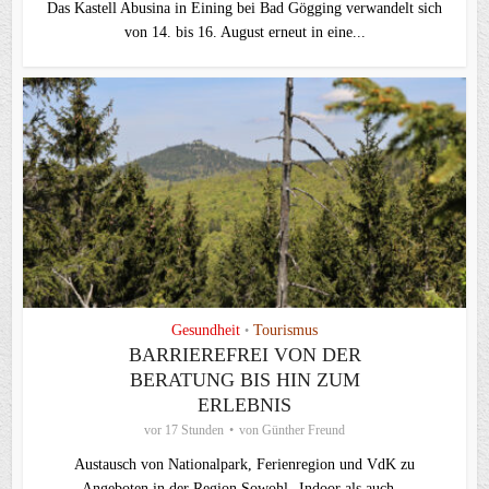
Das Kastell Abusina in Eining bei Bad Gögging verwandelt sich
von 14. bis 16. August erneut in eine...
Gesundheit
Tourismus
•
BARRIEREFREI VON DER
BERATUNG BIS HIN ZUM
ERLEBNIS
vor 17 Stunden
von
Günther Freund
Austausch von Nationalpark, Ferienregion und VdK zu
Angeboten in der Region Sowohl „Indoor als auch...