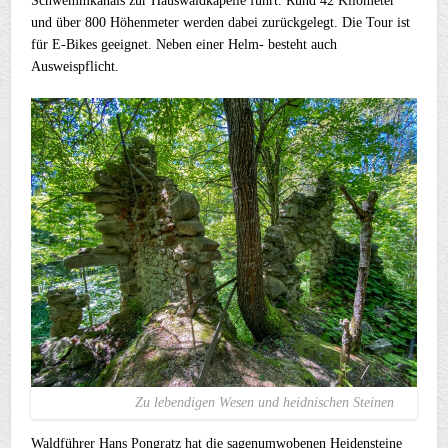
Schwemmkanals zur Hauswaldkapelle führt. Rund 42 Kilometer
und über 800 Höhenmeter werden dabei zurückgelegt. Die Tour ist
für E-Bikes geeignet. Neben einer Helm- besteht auch
Ausweispflicht.
Zu lebendigen Wesen und heidnischen Steinen
Waldführer Hans Pongratz hat die sagenumwobenen Heidensteine