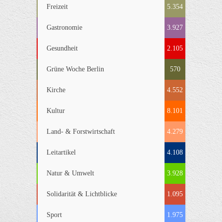
Freizeit
5.354
Gastronomie
3.927
Gesundheit
2.105
Grüne Woche Berlin
570
Kirche
4.552
Kultur
8.101
Land- & Forstwirtschaft
4.279
Leitartikel
4.108
Natur & Umwelt
3.928
Solidarität & Lichtblicke
1.095
Sport
1.975