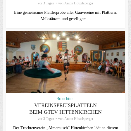
vor 3 Tagen
von
Anton Hötzelsperger
Eine gemeinsame Plattlerprobe aller Gauvereine mit Plattlern,
Volkstänzen und geselligem...
Brauchtum
VEREINSPREISPLATTELN
BEIM GTEV HITTENKIRCHEN
vor 3 Tagen
von
Anton Hötzelsperger
Der Trachtenverein „Almarausch“ Hittenkirchen lädt an diesem