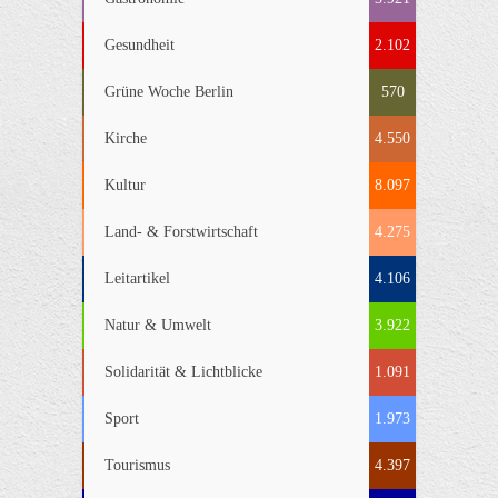
Gesundheit
2.102
Grüne Woche Berlin
570
Kirche
4.550
Kultur
8.097
Land- & Forstwirtschaft
4.275
Leitartikel
4.106
Natur & Umwelt
3.922
Solidarität & Lichtblicke
1.091
Sport
1.973
Tourismus
4.397