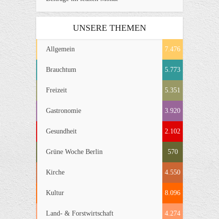
UNSERE THEMEN
Allgemein
7.476
Brauchtum
5.773
Freizeit
5.351
Gastronomie
3.920
Gesundheit
2.102
Grüne Woche Berlin
570
Kirche
4.550
Kultur
8.096
Land- & Forstwirtschaft
4.274