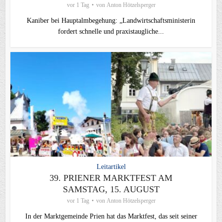
vor 1 Tag
von
Anton Hötzelsperger
Kaniber bei Hauptalmbegehung: „Landwirtschaftsministerin
fordert schnelle und praxistaugliche...
Leitartikel
39. PRIENER MARKTFEST AM
SAMSTAG, 15. AUGUST
vor 1 Tag
von
Anton Hötzelsperger
In der Marktgemeinde Prien hat das Marktfest, das seit seiner