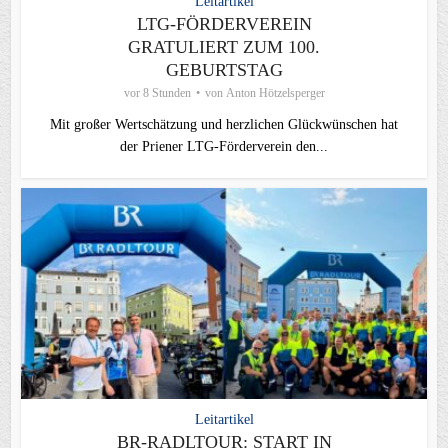
Leitartikel
LTG-FÖRDERVEREIN
GRATULIERT ZUM 100.
GEBURTSTAG
vor 8 Stunden
von
Anton Hötzelsperger
Mit großer Wertschätzung und herzlichen Glückwünschen hat
der Priener LTG‑Förderverein den...
Leitartikel
BR-RADLTOUR: START IN