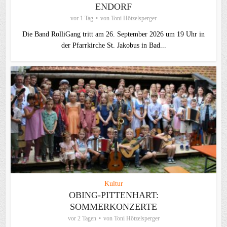
ENDORF
vor 1 Tag
von
Toni Hötzelsperger
Die Band RolliGang tritt am 26. September 2026 um 19 Uhr in
der Pfarrkirche St. Jakobus in Bad...
Kultur
OBING-PITTENHART:
SOMMERKONZERTE
vor 2 Tagen
von
Toni Hötzelsperger