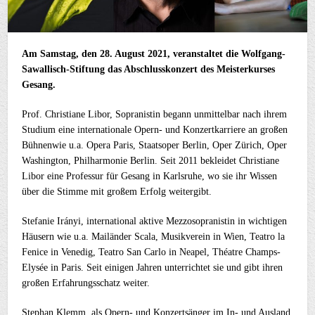
Am Samstag, den 28. August 2021, veranstaltet die Wolfgang-
Sawallisch-Stiftung das Abschlusskonzert des Meisterkurses
Gesang.
Prof. Christiane Libor, Sopranistin begann unmittelbar nach ihrem
Studium eine internationale Opern- und Konzertkarriere an großen
Bühnenwie u.a. Opera Paris, Staatsoper Berlin, Oper Zürich, Oper
Washington, Philharmonie Berlin. Seit 2011 bekleidet Christiane
Libor eine Professur für Gesang in Karlsruhe, wo sie ihr Wissen
über die Stimme mit großem Erfolg weitergibt.
Stefanie Irányi, international aktive Mezzosopranistin in wichtigen
Häusern wie u.a. Mailänder Scala, Musikverein in Wien, Teatro la
Fenice in Venedig, Teatro San Carlo in Neapel, Théatre Champs-
Elysée in Paris. Seit einigen Jahren unterrichtet sie und gibt ihren
großen Erfahrungsschatz weiter.
Stephan Klemm, als Opern- und Konzertsänger im In- und Ausland