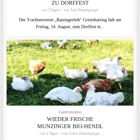
ZU DORFFEST
vor 3 Tagen
von
Toni Hötzelsperger
Der Trachtenverein „Ratzingerhöh“ Greimharting lädt am
Freitag, 14. August, zum Dorffest in...
Gastronomie
WIEDER FRISCHE
MUNZINGER BIO-HENDL
vor 3 Tagen
von
Anton Hötzelsperger