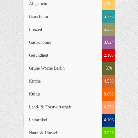
Allgemein
7.478
Brauchtum
5.776
Freizeit
5.353
Gastronomie
3.924
Gesundheit
2.103
Grüne Woche Berlin
570
Kirche
4.550
Kultur
8.098
Land- & Forstwirtschaft
4.276
Leitartikel
4.106
Natur & Umwelt
3.926