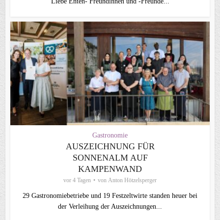
Liebe Enten- Freundinnen und -Freunde...
Gastronomie
AUSZEICHNUNG FÜR
SONNENALM AUF
KAMPENWAND
vor 4 Tagen
von
Anton Hötzelsperger
29 Gastronomiebetriebe und 19 Festzeltwirte standen heuer bei
der Verleihung der Auszeichnungen...