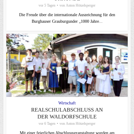
vor 5 Tagen
von
Anton Hötzelsperger
Die Freude über die internationale Auszeichnung für den
Burghauser Grauburgunder „1000 Jahre...
Wirtschaft
REALSCHULABSCHLUSS AN
DER WALDORFSCHULE
vor 6 Tagen
von
Anton Hötzelsperger
Mit einer feierlichen Abschlussveranstaltung wurden am