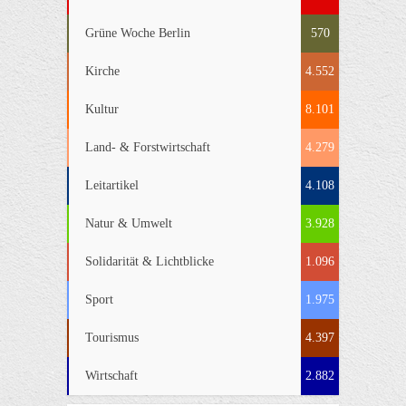
Grüne Woche Berlin
570
Kirche
4.552
Kultur
8.101
Land- & Forstwirtschaft
4.279
Leitartikel
4.108
Natur & Umwelt
3.928
Solidarität & Lichtblicke
1.096
Sport
1.975
Tourismus
4.397
Wirtschaft
2.882