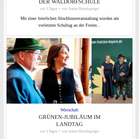
DER WALDORFSCHULE
vor 3 Tagen
von
Anton Hötzelsperger
Mit einer feierlichen Abschlussveranstaltung wurden am
vorletzten Schultag an der Freien...
Wirtschaft
GRÜNEN-JUBILÄUM IM
LANDTAG
vor 3 Tagen
von
Anton Hötzelsperger