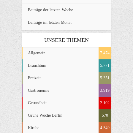
Beiträge der letzten Woche
Beiträge im letzten Monat
UNSERE THEMEN
Allgemein
7.474
Brauchtum
5.771
Freizeit
5.351
Gastronomie
3.919
Gesundheit
2.102
Grüne Woche Berlin
570
Kirche
4.549